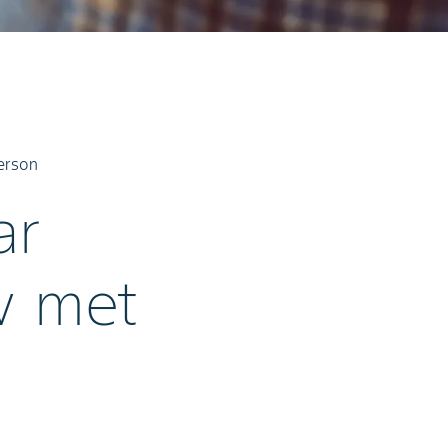
derson
ar
w met