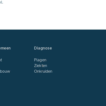
l.
emeen
Diagnose
ht
Plagen
Ziekten
dbouw
Onkruiden