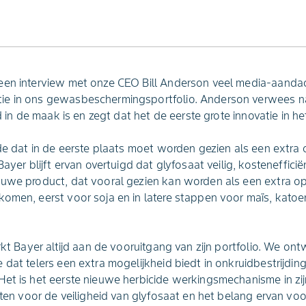
een interview met onze CEO Bill Anderson veel media-aandach
ie in ons gewasbeschermingsportfolio. Anderson verwees n
d in de maak is en zegt dat het de eerste grote innovatie in het 
ide dat in de eerste plaats moet worden gezien als een extra 
Bayer blijft ervan overtuigd dat glyfosaat veilig, kostenefficië
uwe product, dat vooral gezien kan worden als een extra opti
komen, eerst voor soja en in latere stappen voor maïs, kato
erkt Bayer altijd aan de vooruitgang van zijn portfolio. We on
 dat telers een extra mogelijkheid biedt in onkruidbestrijdin
et is het eerste nieuwe herbicide werkingsmechanisme in zijn
etten voor de veiligheid van glyfosaat en het belang ervan voo