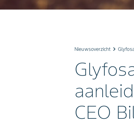
keyboard_arrow_right
Nieuwsoverzicht
Glyfosa
Glyfosa
aanleid
CEO Bi