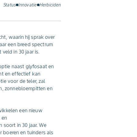
Status
Innovatie
Herbiciden
t, waarin hij sprak over
aar een breed spectrum
veld in 30 jaar is.
optie naast glyfosaat en
nt en effectief kan
e voor de teler, zal
en, zonnebloempitten en
twikkelen een nieuw
g en
 soort in 30 jaar. We
r boeren en tuinders als