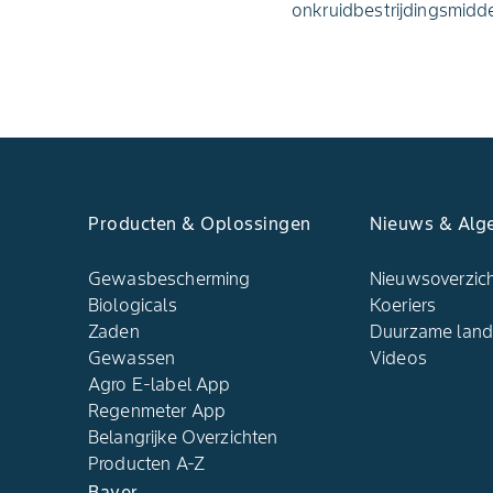
onkruidbestrijdingsmidde
Producten & Oplossingen
Nieuws & Alg
Gewasbescherming
Nieuwsoverzic
Biologicals
Koeriers
Zaden
Duurzame lan
Gewassen
Videos
Agro E-label App
Regenmeter App
Belangrijke Overzichten
Producten A-Z
Bayer