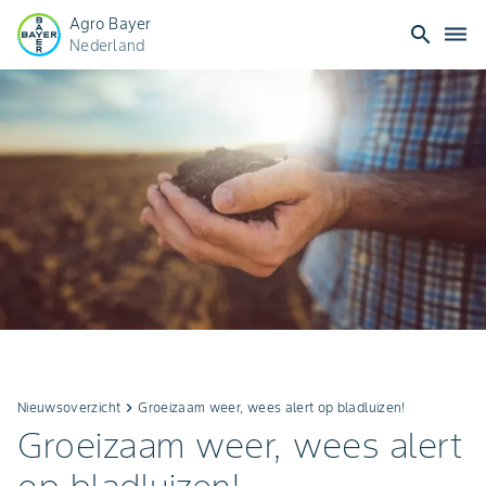
Agro Bayer
search
dehaze
Nederland
Nieuwsoverzicht
keyboard_arrow_right
Groeizaam weer, wees alert op bladluizen!
Groeizaam weer, wees alert