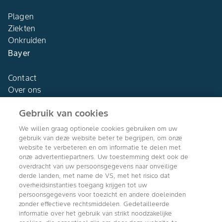
Plagen
Ziekten
Onkruiden
Bayer
Contact
Over ons
Gebruik van cookies
We willen graag optionele cookies gebruiken om uw
gebruik van deze website beter te begrijpen, om onze
Agro Bayer
website te verbeteren en om informatie te delen met
Nederland
onze advertentiepartners. Uw toestemming dekt ook de
overdracht van uw persoonsgegevens naar onveilige
derde landen, met name de VS, met het risico dat
overheidsinstanties toegang krijgen tot uw
persoonsgegevens voor toezicht en andere doeleinden
Volg ons
zonder effectieve rechtsmiddelen. Gedetailleerde
informatie over het gebruik van strikt noodzakelijke