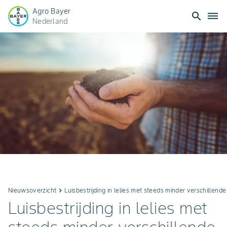
Agro Bayer
search
dehaze
Nederland
Nieuwsoverzicht
keyboard_arrow_right
Luisbestrijding in lelies met steeds minder verschillend
Luisbestrijding in lelies met