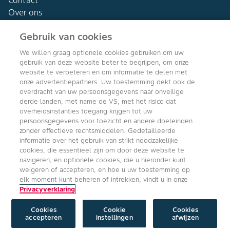
Contact
Over ons
Gebruik van cookies
We willen graag optionele cookies gebruiken om uw
gebruik van deze website beter te begrijpen, om onze
Agro Bayer
website te verbeteren en om informatie te delen met
Nederland
onze advertentiepartners. Uw toestemming dekt ook de
overdracht van uw persoonsgegevens naar onveilige
derde landen, met name de VS, met het risico dat
overheidsinstanties toegang krijgen tot uw
persoonsgegevens voor toezicht en andere doeleinden
Volg ons
zonder effectieve rechtsmiddelen. Gedetailleerde
informatie over het gebruik van strikt noodzakelijke
cookies, die essentieel zijn om door deze website te
navigeren, en optionele cookies, die u hieronder kunt
weigeren of accepteren, en hoe u uw toestemming op
elk moment kunt beheren of intrekken, vindt u in onze
Privacyverklaring
Copyright © Bayer Crop Science 2024
Algemene Gebruiksvoorwaarden
/
Privacyverklaring
/
Imprint
/
Cookie
instellingen
Cookies
Cookie
Cookies
accepteren
instellingen
afwijzen