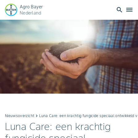
Agro Bayer
search
dehaze
Nederland
Nieuwsoverzicht
keyboard_arrow_right
Luna Care: een krachtig fungicide speciaal ontwikkeld vo
Luna Care: een krachtig