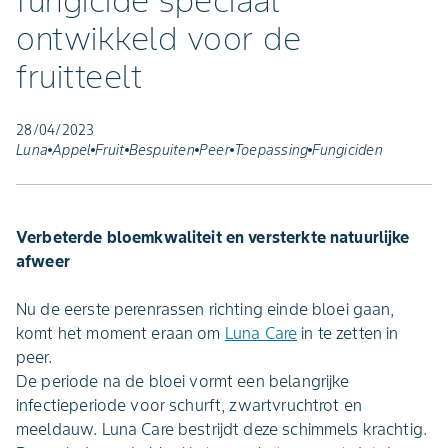
fungicide speciaal
ontwikkeld voor de
fruitteelt
28/04/2023
Luna
Appel
Fruit
Bespuiten
Peer
Toepassing
Fungiciden
Verbeterde bloemkwaliteit en versterkte natuurlijke
afweer
Nu de eerste perenrassen richting einde bloei gaan,
komt het moment eraan om
Luna Care
in te zetten in
peer.
De periode na de bloei vormt een belangrijke
infectieperiode voor schurft, zwartvruchtrot en
meeldauw. Luna Care bestrijdt deze schimmels krachtig.