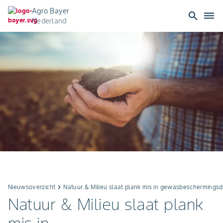
Agro Bayer
search
dehaze
Nederland
Nieuwsoverzicht
keyboard_arrow_right
Natuur & Milieu slaat plank mis in gewasbeschermings
Natuur & Milieu slaat plank