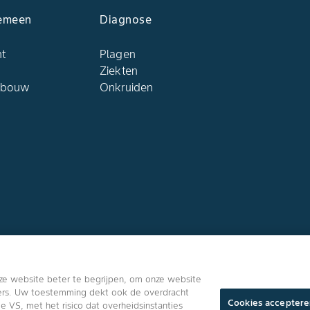
emeen
Diagnose
ht
Plagen
Ziekten
dbouw
Onkruiden
Volg ons
ze website beter te begrijpen, om onze website
ners. Uw toestemming dekt ook de overdracht
Cookies acceptere
VS, met het risico dat overheidsinstanties