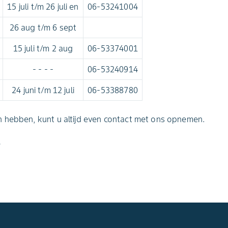
15 juli t/m 26 juli en
06-53241004
26 aug t/m 6 sept
15 juli t/m 2 aug
06-53374001
- - - -
06-53240914
24 juni t/m 12 juli
06-53388780
 hebben, kunt u altijd even contact met ons opnemen.
e