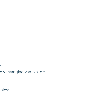
de.
e vervanging van o.a. de
Sales: