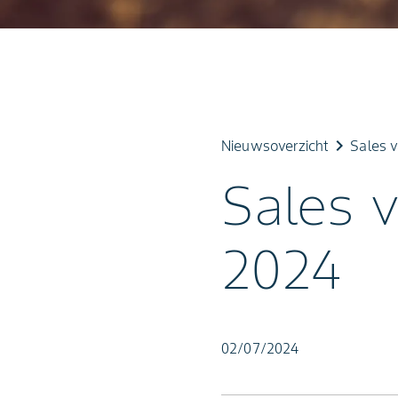
keyboard_arrow_right
Nieuwsoverzicht
Sales 
Sales 
2024
02/07/2024