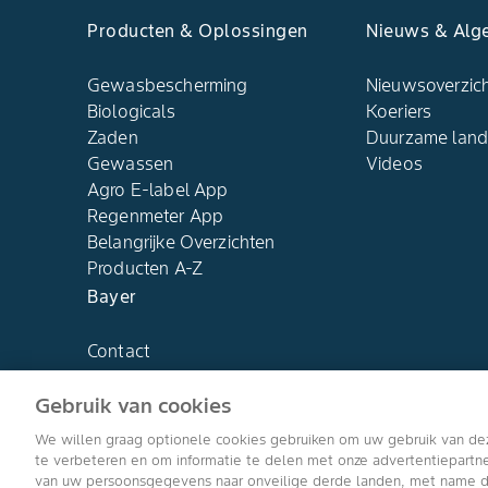
Producten & Oplossingen
Nieuws & Alg
Gewasbescherming
Nieuwsoverzic
Biologicals
Koeriers
Zaden
Duurzame lan
Gewassen
Videos
Agro E-label App
Regenmeter App
Belangrijke Overzichten
Producten A-Z
Bayer
Contact
Over ons
Gebruik van cookies
We willen graag optionele cookies gebruiken om uw gebruik van de
te verbeteren en om informatie te delen met onze advertentiepart
van uw persoonsgegevens naar onveilige derde landen, met name de 