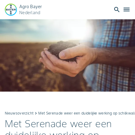
Agro Bayer
search
dehaze
Nederland
Nieuwsoverzicht
keyboard_arrow_right
Met Serenade weer een duidelijke werking op schilkwali
Met Serenade weer een