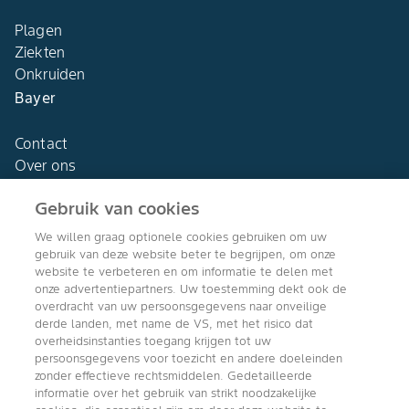
Plagen
Ziekten
Onkruiden
Bayer
Contact
Over ons
Gebruik van cookies
We willen graag optionele cookies gebruiken om uw
gebruik van deze website beter te begrijpen, om onze
Agro Bayer
website te verbeteren en om informatie te delen met
Nederland
onze advertentiepartners. Uw toestemming dekt ook de
overdracht van uw persoonsgegevens naar onveilige
derde landen, met name de VS, met het risico dat
overheidsinstanties toegang krijgen tot uw
persoonsgegevens voor toezicht en andere doeleinden
Volg ons
zonder effectieve rechtsmiddelen. Gedetailleerde
informatie over het gebruik van strikt noodzakelijke