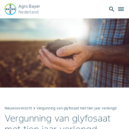
Agro Bayer
search
dehaze
Nederland
Nieuwsoverzicht
keyboard_arrow_right
Vergunning van glyfosaat met tien jaar verlengd
Vergunning van glyfosaat