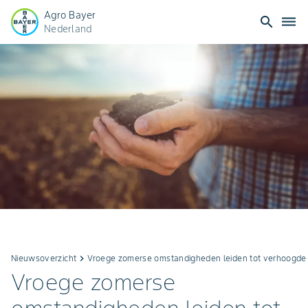
Agro Bayer
search
dehaze
Nederland
Nieuwsoverzicht
keyboard_arrow_right
Vroege zomerse omstandigheden leiden tot verhoogde 
Vroege zomerse