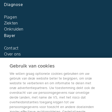
Diagnose
Plagen
Ziekten
Onkruiden
Bayer
Contact
Over ons
Gebruik van cookies
We willen graag optionele cookies gebruiken om uw
gebruik van deze website beter te begrijpen, om onze
Agro Bayer
website te verbeteren en om informatie te delen met
Nederland
onze advertentiepartners. Uw toestemming dekt ook de
overdracht van uw persoonsgegevens naar onveilige
derde landen, met name de VS, met het risico dat
overheidsinstanties toegang krijgen tot uw
persoonsgegevens voor toezicht en andere doeleinden
Volg ons
zonder effectieve rechtsmiddelen. Gedetailleerde