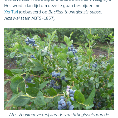
Het wordt dan tijd om deze te gaan bestrijden met
XenTari
(gebaseerd op
Bacillus thuringiensis subsp.
Aizawai
stam ABTS-1857).
Afb.: Voorkom vreterij aan de vruchtbeginsels van de