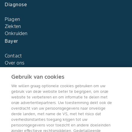
Diagnose
Plagen
Ziekten
Onkruiden
Bayer
Contact
Over ons
Gebruik van cookies
We willen graag optionele cookies gebruiken om uw
gebruik van deze website beter te begrijpen, om onze
Agro Bayer
website te verbeteren en om informatie te delen met
Nederland
onze advertentiepartners. Uw toestemming dekt ook de
overdracht van uw persoonsgegevens naar onveilige
derde landen, met name de VS, met het risico dat
overheidsinstanties toegang krijgen tot uw
persoonsgegevens voor toezicht en andere doeleinden
Volg ons
zonder effectieve rechtsmiddelen. Gedetailleerde