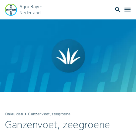
Agro Bayer
search
dehaze
Nederland
Onkruiden
keyboard_arrow_right
Ganzenvoet, zeegroene
Ganzenvoet, zeegroene