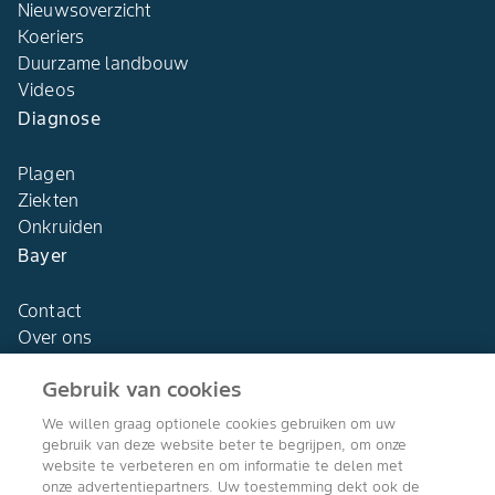
Nieuwsoverzicht
Koeriers
Duurzame landbouw
Videos
Diagnose
Plagen
Ziekten
Onkruiden
Bayer
Contact
Over ons
Gebruik van cookies
We willen graag optionele cookies gebruiken om uw
gebruik van deze website beter te begrijpen, om onze
Agro Bayer
website te verbeteren en om informatie te delen met
Nederland
onze advertentiepartners. Uw toestemming dekt ook de