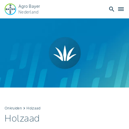
Agro Bayer
search
dehaze
Nederland
Onkruiden
keyboard_arrow_right
Holzaad
Holzaad