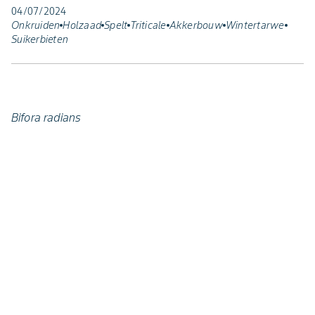
04/07/2024
Onkruiden
Holzaad
Spelt
Triticale
Akkerbouw
Wintertarwe
Suikerbieten
Bifora radians