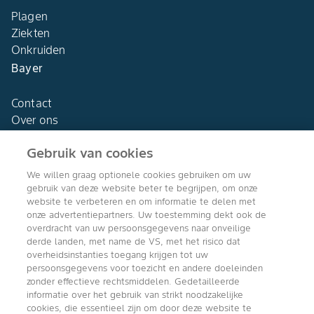
Plagen
Ziekten
Onkruiden
Bayer
Contact
Over ons
Gebruik van cookies
We willen graag optionele cookies gebruiken om uw
gebruik van deze website beter te begrijpen, om onze
Agro Bayer
website te verbeteren en om informatie te delen met
Nederland
onze advertentiepartners. Uw toestemming dekt ook de
overdracht van uw persoonsgegevens naar onveilige
derde landen, met name de VS, met het risico dat
overheidsinstanties toegang krijgen tot uw
persoonsgegevens voor toezicht en andere doeleinden
Volg ons
zonder effectieve rechtsmiddelen. Gedetailleerde
informatie over het gebruik van strikt noodzakelijke
cookies, die essentieel zijn om door deze website te