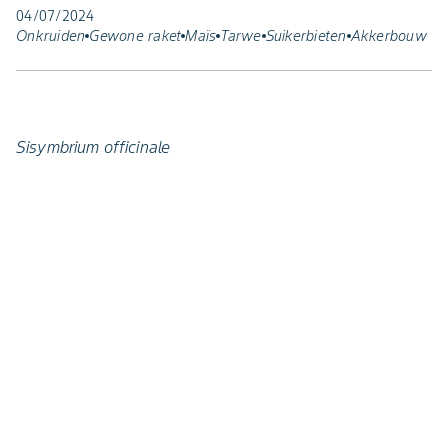
04/07/2024
Onkruiden
Gewone raket
Maïs
Tarwe
Suikerbieten
Akkerbouw
Sisymbrium officinale