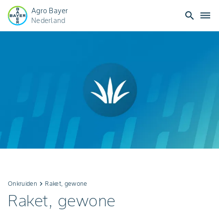
Agro Bayer
search
dehaze
Nederland
Onkruiden
keyboard_arrow_right
Raket, gewone
Raket, gewone