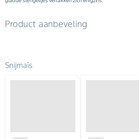
gladde stengeltjes vertakken zich enigzins.
Product aanbeveling
Snijmaïs