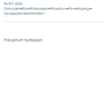
04/07/2024
Onkruiden
Maïs
Waterpeper
Akkerbouw
Peen
Asperge
Aardappelen
Suikerbieten
Polygonum hydropiper