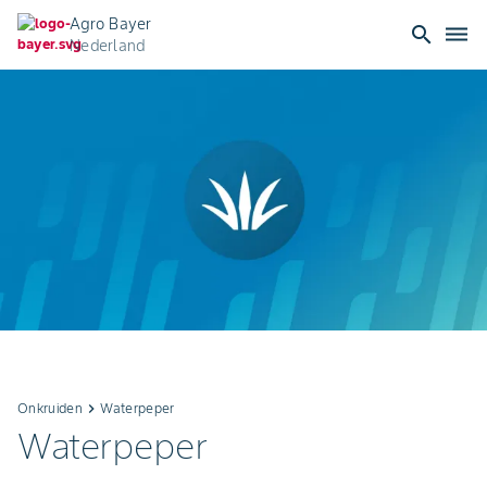
Agro Bayer
search
dehaze
Nederland
Onkruiden
keyboard_arrow_right
Waterpeper
Waterpeper