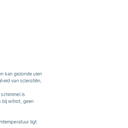
 en kan gezonde uien
heid van sclerotiën,
 schimmel is
bij witrot, geen
umtemperatuur ligt