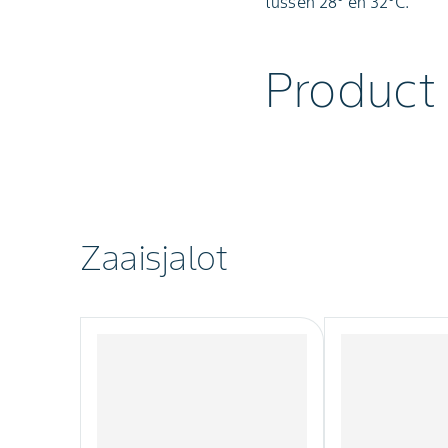
tussen 28° en 32°C.
Product
Zaaisjalot