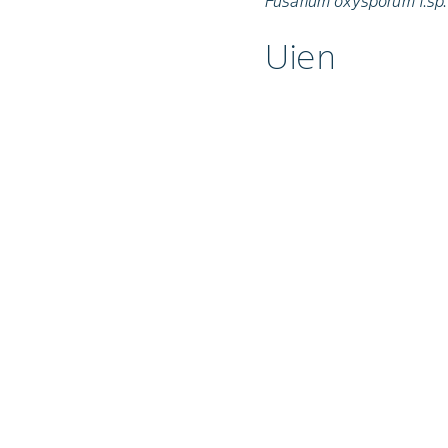
Fusarium oxysporum f.sp
Uien