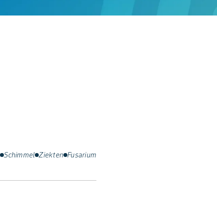
n
Schimmel
Ziekten
Fusarium