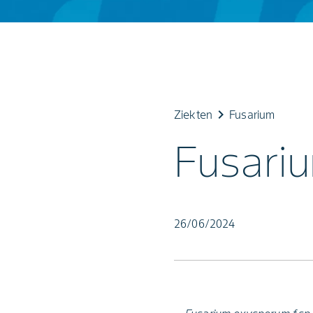
keyboard_arrow_right
Ziekten
Fusarium
Fusari
26/06/2024