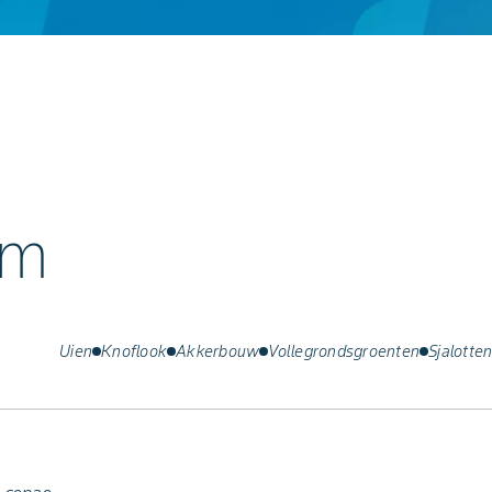
um
Uien
Knoflook
Akkerbouw
Vollegrondsgroenten
Sjalotte