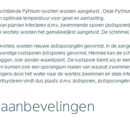
schillende Pythium-soorten worden aangetast . Deze Pythium
n optimale temperatuur voor groei en aantasting.
van planten infecteren d.m.v. zwemmende sporen (zoösporen)
 wortels worden het gemakkelijkst aangetast. De schimmel g
 wortels worden nieuwe zoösporangiën gevormd. In de aange
andige rustsporen (oösporen) gevormd. Hiermee kan de sch
gen, ook zonder waardplant. De rustspore kiemt als er een
ren kunnen ook een sporangium maken van waaruit zwemmen
lgens door het water naar de wortels zwemmen en deze infec
eltsysteem vindt dus plaats d.m.v. zoösporen, zoösporangië
 aanbevelingen