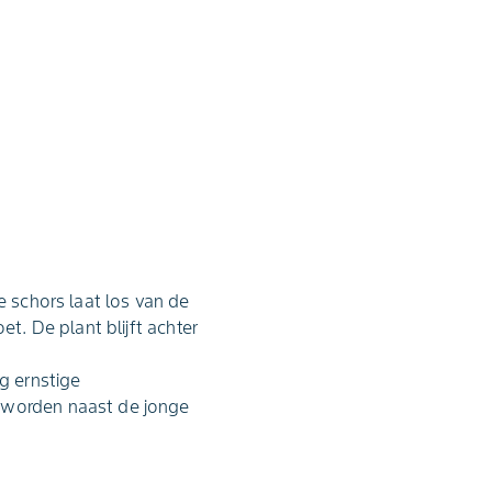
e schors laat los van de
et. De plant blijft achter
g ernstige
j worden naast de jonge