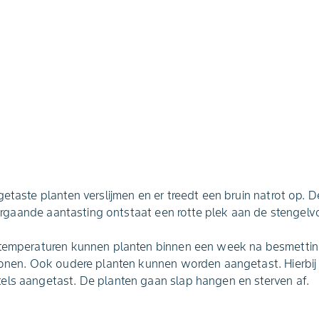
etaste planten verslijmen en er treedt een bruin natrot op. D
rdergaande aantasting ontstaat een rotte plek aan de stengelvo
stemperaturen kunnen planten binnen een week na besmettin
rtonen. Ook oudere planten kunnen worden aangetast. Hierbi
els aangetast. De planten gaan slap hangen en sterven af.