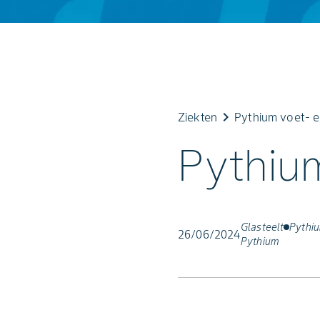
keyboard_arrow_right
Ziekten
Pythium voet- e
Pythiu
Glasteelt
Pythiu
26/06/2024
Pythium