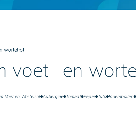
n wortelrot
m voet- en worte
m Voet en Wortelrot
Aubergine
Tomaat
Peper
Tulp
Bloembollen