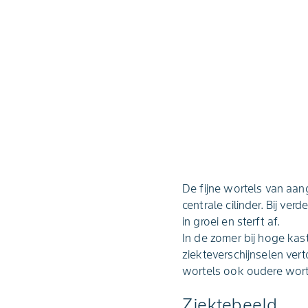
De fijne wortels van aang
centrale cilinder. Bij ve
in groei en sterft af.
In de zomer bij hoge ka
ziekteverschijnselen ve
wortels ook oudere wort
Ziektebeeld