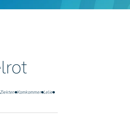
lrot
Ziekten
Komkommer
Lelie