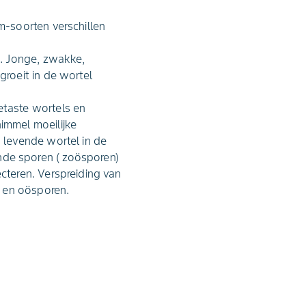
-soorten verschillen
. Jonge, zwakke,
roeit in de wortel
taste wortels en
immel moeilijke
 levende wortel in de
de sporen ( zoösporen)
teren. Verspreiding van
n en oösporen.