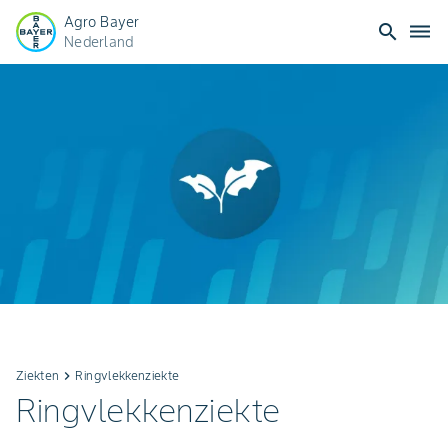
Agro Bayer
search
dehaze
Nederland
Ziekten
keyboard_arrow_right
Ringvlekkenziekte
Ringvlekkenziekte