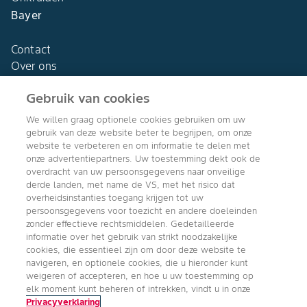
Bayer
Contact
Over ons
Gebruik van cookies
We willen graag optionele cookies gebruiken om uw
gebruik van deze website beter te begrijpen, om onze
Agro Bayer
website te verbeteren en om informatie te delen met
Nederland
onze advertentiepartners. Uw toestemming dekt ook de
overdracht van uw persoonsgegevens naar onveilige
derde landen, met name de VS, met het risico dat
overheidsinstanties toegang krijgen tot uw
persoonsgegevens voor toezicht en andere doeleinden
Volg ons
zonder effectieve rechtsmiddelen. Gedetailleerde
informatie over het gebruik van strikt noodzakelijke
cookies, die essentieel zijn om door deze website te
navigeren, en optionele cookies, die u hieronder kunt
weigeren of accepteren, en hoe u uw toestemming op
elk moment kunt beheren of intrekken, vindt u in onze
Privacyverklaring
Copyright © Bayer Crop Science 2024