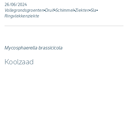
26/06/2024
Vollegrondsgroenten
Druif
Schimmel
Ziekten
Sla
Ringvlekkenziekte
Mycosphaerella brassicicola
Koolzaad