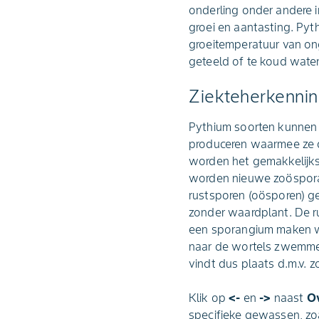
onderling onder andere i
groei en aantasting. Py
groeitemperatuur van on
geteeld of te koud water
Ziekteherkenni
Pythium soorten kunnen
produceren waarmee ze d
worden het gemakkelijkst
worden nieuwe zoöspora
rustsporen (oösporen) 
zonder waardplant. De r
een sporangium maken w
naar de wortels zwemmen
vindt dus plaats d.m.v.
Klik op
<-
en
->
naast
Ov
specifieke gewassen, z