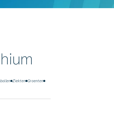
thium
bollen
Ziekten
Groenten