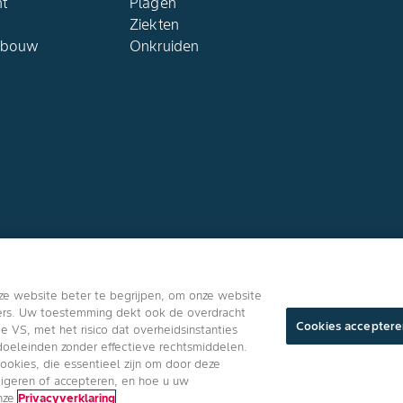
ht
Plagen
Ziekten
dbouw
Onkruiden
Volg ons
ze website beter te begrijpen, om onze website
ners. Uw toestemming dekt ook de overdracht
Cookies acceptere
VS, met het risico dat overheidsinstanties
oeleinden zonder effectieve rechtsmiddelen.
cookies, die essentieel zijn om door deze
Algemene Gebrui
eigeren of accepteren, en hoe u uw
onze
Privacyverklaring