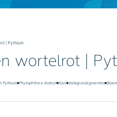
rot | Pythium
n wortelrot | Py
ot Pythium
Phytophthora Voetrot
Kool
Vollegrondsgroenten
Bloem