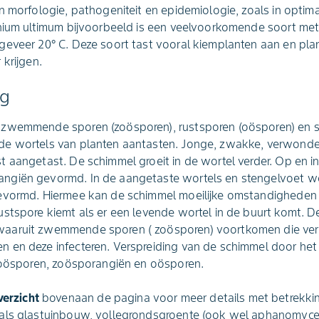
n morfologie, pathogeniteit en epidemiologie, zoals in optim
thium ultimum bijvoorbeeld is een veelvoorkomende soort me
geveer 20° C. Deze soort tast vooral kiemplanten aan en pla
 krijgen.
ng
 zwemmende sporen (zoösporen), rustsporen (oösporen) en
e wortels van planten aantasten. Jonge, zwakke, verwonde
 aangetast. De schimmel groeit in de wortel verder. Op en i
ngiën gevormd. In de aangetaste wortels en stengelvoet 
gevormd. Hiermee kan de schimmel moeilijke omstandigheden
ustspore kiemt als er een levende wortel in de buurt komt. 
aaruit zwemmende sporen ( zoösporen) voortkomen die ver
 en deze infecteren. Verspreiding van de schimmel door het
 zoösporen, zoösporangiën en oösporen.
erzicht
bovenaan de pagina voor meer details met betrekkin
oals glastuinbouw, vollegrondsgroente (ook wel aphanomyce