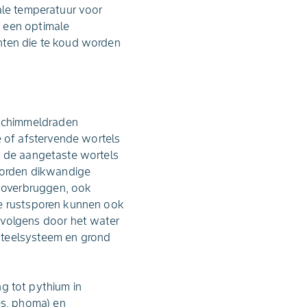
ale temperatuur voor
t een optimale
nten die te koud worden
 schimmeldraden
 of afstervende wortels
n de aangetaste wortels
worden dikwandige
 overbruggen, ook
De rustsporen kunnen ook
volgens door het water
 teelsysteem en grond
g tot pythium in
s, phoma) en