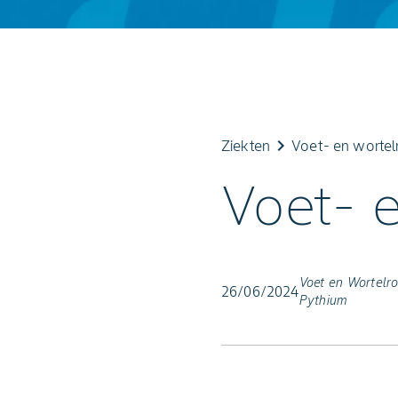
keyboard_arrow_right
Ziekten
Voet- en wortel
Voet- e
Voet en Wortelr
26/06/2024
Pythium