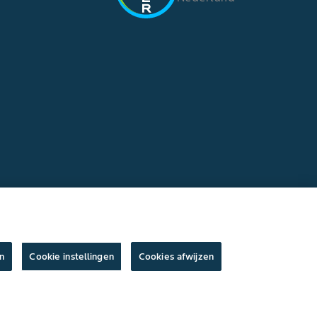
n
Cookie instellingen
Cookies afwijzen
ksvoorwaarden
/
Privacyverklaring
/
Imprint
/
Cookie instellingen