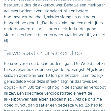
betalen’’, aldus de akkerbouwer. Behalve een merkbaar
actiever bodemleven, signaleert hij een betere
bodemvruchtbaarheid, minder slemp en een beter
bewerkbare grond. ,,Dat kan ik niet meteen met cijfers
onderbouwen, maar als boer merk ik dat de grond
steeds een beetje beter en weerbaarder wordt’’, zo stelt
hij.
Tarwe staat er uitstekend op
Behalve voor een betere bodem, gaat De Weerd met z’n
tarwe zeker ook voor een goede opbrengst. Afgelopen
seizoen dorste hij ruim 10 ton per hectare. ,,Een redelijk
gemiddelde voor deze streek’’, zegt hij daarover. De
oogst - ruim 300 ton – ligt nog in de schuur en verkoopt
hij zelf. Een specifieke verkoopstrategie heeft de
akkerbouwer naar eigen zeggen niet. ,,Als de prijs me
goed dunkt, dan gaat er een gedeelte weg. Zo heb ik
het altijd gedaan – de ene keer met meer succes dan de