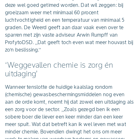
deze wel goed getimed worden. Dat wil zeggen: bij
groeizaam weer met minimaal 60 procent
luchtvochtigheid en een temperatuur van minimaal 5
graden. De Weerd geeft aan daar vaak even over te
sparren met zijn vaste adviseur Arwin Rumpff van
ProfytoDSD. ,,Dat geeft toch even wat meer houvast bij
zo’n beslissing.’’
‘Weggevallen chemie is zorg én
uitdaging’
Wanneer tenslotte de huidige kaalslag rondom
(chemische) gewasbeschermingsmiddelen nog even
aan de orde komt, noemt hij dat zowel een uitdaging als
een zorg voor de sector. ,,Zoals gezegd ben ik een
sobere boer die liever een keer minder dan een keer
meer spuit. Wat dat betreft kan ik wel leven met wat
minder chemie. Bovendien dwingt het ons om meer
werk te maken van weerbare bodems en gewassen;