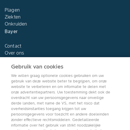
Plagen
Ziekten
Onkruiden
Bayer
Contact
Over ons
Gebruik van cookies
We willen graag optionele cookies gebruiken om uw
gebruik van deze website beter te begrijpen, om onze
Agro Bayer
website te verbeteren en om informatie te delen met
Nederland
onze advertentiepartners. Uw toestemming dekt ook de
overdracht van uw persoonsgegevens naar onveilige
derde landen, met name de VS, met het risico dat
overheidsinstanties toegang krijgen tot uw
persoonsgegevens voor toezicht en andere doeleinden
Volg ons
zonder effectieve rechtsmiddelen. Gedetailleerde
informatie over het gebruik van strikt noodzakelijke