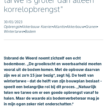
tarwe is groter dan alleen
korrelopbrengst"
30/01/2023
Opbrengst
Akkerbouw Koerier
Atlantis
Akkerbouw
Granen
Wintertarwe
Bodem
IJsbrand de Weerd noemt zichzelf een echt
bodemboer. ,,De groeikracht en weerbaarheid moeten
vooral uit de bodem komen. Met de opbouw daarvan
zijn we al zo’n 15 jaar bezig’’, zegt hij. De teelt van
wintertarwe - dat de helft van zijn bouwplan beslaat -
speelt een belangrijke rol bij dit proces. ,,Natuurlijk
telen we tarwe om er een goede opbrengst vanaf te
halen. Maar de waarde als bodemverbeteraar mag je
in mijn ogen zeker niet onderschatten.’’