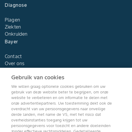
Diagnose
Plagen
Ziekten
Onkruiden
Bayer
Contact
Over ons
Gebruik van cookies
We willen graag optionele cookies gebruiken om uw
gebruik van deze website beter te begrijpen, om onze
Agro Bayer
website te verbeteren en om informatie te delen met
Nederland
onze advertentiepartners. Uw toestemming dekt ook de
overdracht van uw persoonsgegevens naar onveilige
derde landen, met name de VS, met het risico dat
overheidsinstanties toegang krijgen tot uw
persoonsgegevens voor toezicht en andere doeleinden
Volg ons
zonder effectieve rechtsmiddelen. Gedetailleerde