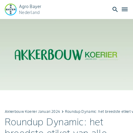
Agro Bayer
search
dehaze
Nederland
Akkerbouw Koerier Januari 2024
keyboard_arrow_right
Roundup Dynamic: het breedste etiket 
Roundup Dynamic: het