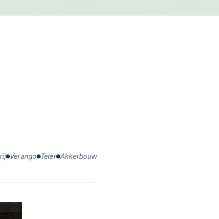
ij
Verango
Teler
Akkerbouw