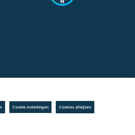
n
Cookie instellingen
Cookies afwijzen
ksvoorwaarden
/
Privacyverklaring
/
Imprint
/
Cookie instellingen