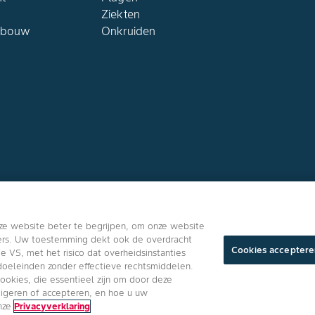
Ziekten
dbouw
Onkruiden
Volg ons
ze website beter te begrijpen, om onze website
ners. Uw toestemming dekt ook de overdracht
Cookies acceptere
VS, met het risico dat overheidsinstanties
oeleinden zonder effectieve rechtsmiddelen.
cookies, die essentieel zijn om door deze
Algemene Gebrui
eigeren of accepteren, en hoe u uw
onze
Privacyverklaring