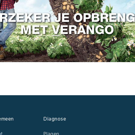
emeen
Diagnose
ht
Plagen