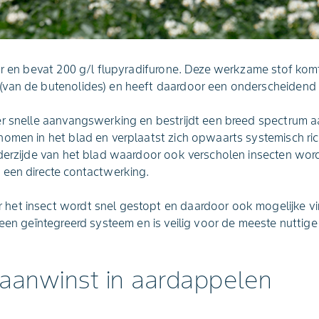
ar en bevat 200 g/l flupyradifurone. Deze werkzame stof kom
(van de butenolides) en heeft daardoor een onderscheiden
er snelle aanvangswerking en bestrijdt een breed spectrum a
omen in het blad en verplaatst zich opwaarts systemisch ri
nderzijde van het blad waardoor ook verscholen insecten wor
 een directe contactwerking.
et insect wordt snel gestopt en daardoor ook mogelijke vir
 een geïntegreerd systeem en is veilig voor de meeste nuttige
 aanwinst in aardappelen