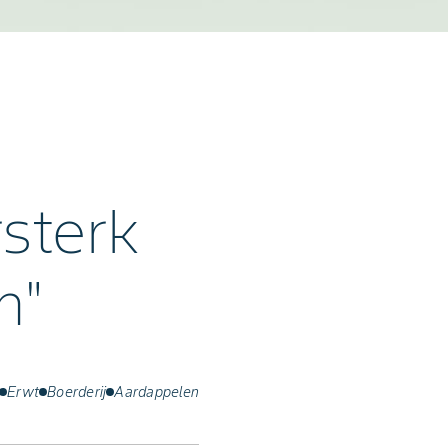
sterk
n"
Erwt
Boerderij
Aardappelen