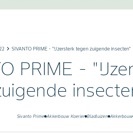
keyboard_arrow_right
22
SIVANTO PRIME - "IJzersterk tegen zuigende insecten"
O PRIME - "IJzer
zuigende insecte
Sivanto Prime
Akkerbouw Koerier
Bladluizen
Akkerbouw