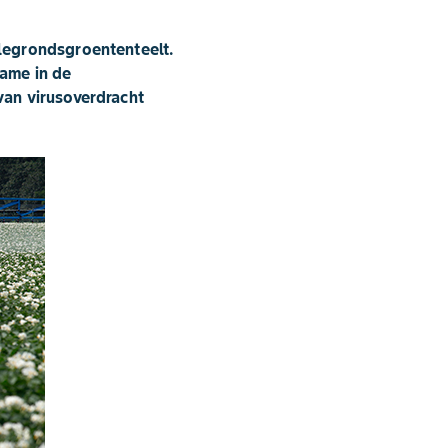
legrondsgroententeelt.
name in de
van virusoverdracht