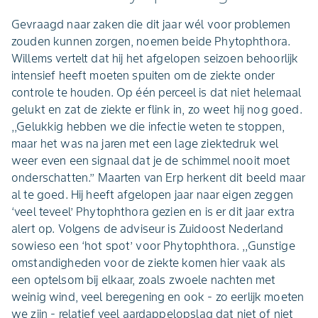
Gevraagd naar zaken die dit jaar wél voor problemen
zouden kunnen zorgen, noemen beide Phytophthora.
Willems vertelt dat hij het afgelopen seizoen behoorlijk
intensief heeft moeten spuiten om de ziekte onder
controle te houden. Op één perceel is dat niet helemaal
gelukt en zat de ziekte er flink in, zo weet hij nog goed.
,,Gelukkig hebben we die infectie weten te stoppen,
maar het was na jaren met een lage ziektedruk wel
weer even een signaal dat je de schimmel nooit moet
onderschatten.’’ Maarten van Erp herkent dit beeld maar
al te goed. Hij heeft afgelopen jaar naar eigen zeggen
‘veel teveel’ Phytophthora gezien en is er dit jaar extra
alert op. Volgens de adviseur is Zuidoost Nederland
sowieso een ‘hot spot’ voor Phytophthora. ,,Gunstige
omstandigheden voor de ziekte komen hier vaak als
een optelsom bij elkaar, zoals zwoele nachten met
weinig wind, veel beregening en ook - zo eerlijk moeten
we zijn - relatief veel aardappelopslag dat niet of niet