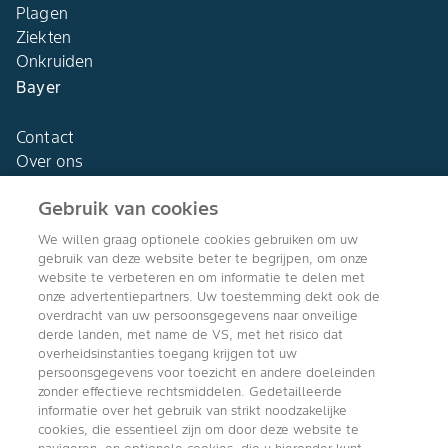
Plagen
Ziekten
Onkruiden
Bayer
Contact
Over ons
Gebruik van cookies
We willen graag optionele cookies gebruiken om uw
gebruik van deze website beter te begrijpen, om onze
Agro Bayer
website te verbeteren en om informatie te delen met
Nederland
onze advertentiepartners. Uw toestemming dekt ook de
overdracht van uw persoonsgegevens naar onveilige
derde landen, met name de VS, met het risico dat
overheidsinstanties toegang krijgen tot uw
persoonsgegevens voor toezicht en andere doeleinden
Volg ons
zonder effectieve rechtsmiddelen. Gedetailleerde
informatie over het gebruik van strikt noodzakelijke
cookies, die essentieel zijn om door deze website te