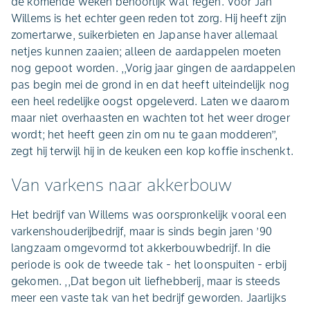
de komende weken behoorlijk wat regen. Voor Jan
Willems is het echter geen reden tot zorg. Hij heeft zijn
zomertarwe, suikerbieten en Japanse haver allemaal
netjes kunnen zaaien; alleen de aardappelen moeten
nog gepoot worden. ,,Vorig jaar gingen de aardappelen
pas begin mei de grond in en dat heeft uiteindelijk nog
een heel redelijke oogst opgeleverd. Laten we daarom
maar niet overhaasten en wachten tot het weer droger
wordt; het heeft geen zin om nu te gaan modderen’’,
zegt hij terwijl hij in de keuken een kop koffie inschenkt.
Van varkens naar akkerbouw
Het bedrijf van Willems was oorspronkelijk vooral een
varkenshouderijbedrijf, maar is sinds begin jaren ’90
langzaam omgevormd tot akkerbouwbedrijf. In die
periode is ook de tweede tak - het loonspuiten - erbij
gekomen. ,,Dat begon uit liefhebberij, maar is steeds
meer een vaste tak van het bedrijf geworden. Jaarlijks