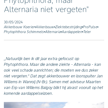
Phytophthora, maar
Alternaria niet vergeten"
30/05/2024
Akkerbouw Koerier
Akkerbouw
Ziektebestrijding
ProPulse
Phytophthora Schimmels
Alternaria
Aardappelen
Teler
,,Natuurlijk ben ik dit jaar extra gefocust op
Phytophthora. Maar die andere ziekte - Alternaria - kan
ook veel schade aanrichten; die moeten we dus zeker
niet vergeten.’’ Dat zegt akkerbouwer en loonspuiter Jan
Willems in Wanroij (N-Br.). Samen met adviseur Maarten
van Erp van Willems Balgoy blikt hij alvast vooruit op het
komende aardappelseizoen.