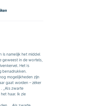
iken
n is namelijk het middel
de geweest in de wortels,
venkervel. Het is
aag benadrukken.
nog mogelijkheden zijn
aar gaat worden – zéker
 ,,Als zwarte
et haar. Ik zie
den. ,,,Als zwarte