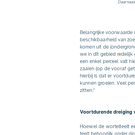
Daarnaas
Belangrijke voorwaarde 
beschikbaarheid van zoet
komen uit de (ondergrond
we in dit gebied redelij
een enkel perceel valt hi
zaaien (op de vooraf ge
hierbij is dat er voortd
kunnen groeien. Veel per
zitten.’’
Voortdurende dreiging 
Hoewel de wortelteelt een
teelt behoorlijk onder d