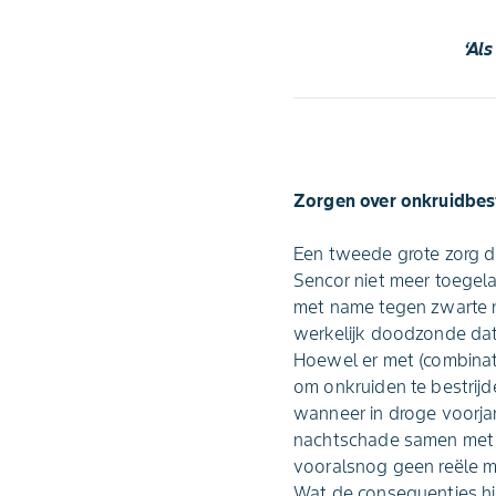
‘Al
Zorgen over onkruidbest
Een tweede grote zorg die
Sencor niet meer toegela
met name tegen zwarte n
werkelijk doodzonde dat 
Hoewel er met (combinat
om onkruiden te bestrij
wanneer in droge voorja
nachtschade samen met d
vooralsnog geen reële m
Wat de consequenties hie