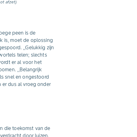
t afzet).
oege peen is de
k is, moet de oplossing
espoord. ,,Gelukkig zijn
ortels telen; slechts
ordt er al voor het
omen. ,,Belangrijk
els snel en ongestoord
n er dus al vroeg onder
ken die toekomst van de
verdracht door luizen.