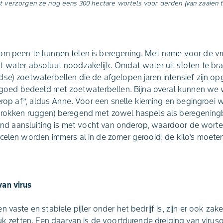
t verzorgen ze nog eens 300 hectare wortels voor derden (van zaaien to
om peen te kunnen telen is beregening. Met name voor de vr
 water absoluut noodzakelijk. Omdat water uit sloten te bra
se) zoetwaterbellen die de afgelopen jaren intensief zijn opg
k goed bedeeld met zoetwaterbellen. Bijna overal kunnen we w
erop af’’, aldus Anne. Voor een snelle kieming en begingroei w
trokken ruggen) beregend met zowel haspels als beregeningb
urend aansluiting is met vocht van onderop, waardoor de wort
celen worden immers al in de zomer gerooid; de kilo’s moete
van virus
 vaste en stabiele pijler onder het bedrijf is, zijn er ook za
ruk zetten. Een daarvan is de voortdurende dreiging van viruso