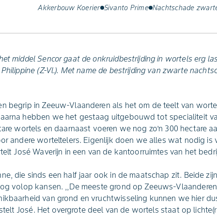
Akkerbouw Koerier
Sivanto Prime
Nachtschade zwart
et middel Sencor gaat de onkruidbestrijding in wortels erg la
Philippine (Z-Vl.). Met name de bestrijding van zwarte nachts
n begrip in Zeeuw-Vlaanderen als het om de teelt van wortels 
aarna hebben we het gestaag uitgebouwd tot specialiteit van 
ctare wortels en daarnaast voeren we nog zo’n 300 hectare 
or andere worteltelers. Eigenlijk doen we alles wat nodig is v
telt José Waverijn in een van de kantoorruimtes van het bedrij
e, die sinds een half jaar ook in de maatschap zit. Beide zijn
 nog volop kansen. ,,De meeste grond op Zeeuws-Vlaanderen
hikbaarheid van grond en vruchtwisseling kunnen we hier du
o stelt José. Het overgrote deel van de wortels staat op lichte