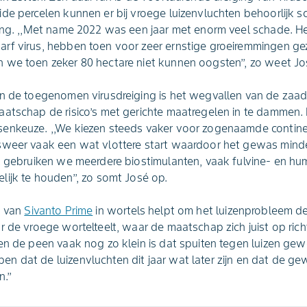
de percelen kunnen er bij vroege luizenvluchten behoorlijk 
ing. ,,Met name 2022 was een jaar met enorm veel schade. He
rf virus, hebben toen voor zeer ernstige groeiremmingen ge
 we toen zeker 80 hectare niet kunnen oogsten’’, zo weet J
an de toegenomen virusdreiging is het wegvallen van de zaad
aatschap de risico’s met gerichte maatregelen in te dammen
enkeuze. ,,We kiezen steeds vaker voor zogenaamde contine
sweer vaak een wat vlottere start waardoor het gewas mind
k gebruiken we meerdere biostimulanten, vaak fulvine- en hu
ijk te houden’’, zo somt José op.
g van
Sivanto Prime
in wortels helpt om het luizenprobleem de 
 de vroege wortelteelt, waar de maatschap zich juist op richt. 
en de peen vaak nog zo klein is dat spuiten tegen luizen gew
 dat de luizenvluchten dit jaar wat later zijn en dat de gew
.’’