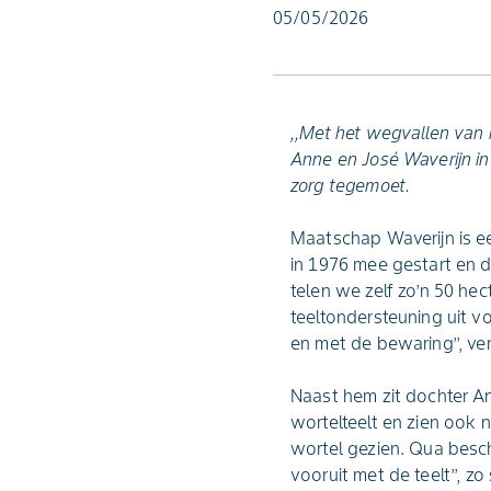
05/05/2026
,,Met het wegvallen van h
Anne en José Waverijn in 
zorg tegemoet.
Maatschap Waverijn is ee
in 1976 mee gestart en d
telen we zelf zo’n 50 he
teeltondersteuning uit vo
en met de bewaring’’, ver
Naast hem zit dochter Ann
wortelteelt en zien ook
wortel gezien. Qua besc
vooruit met de teelt’’, z