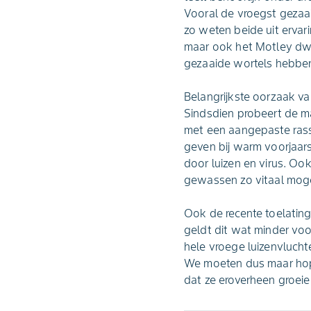
Vooral de vroegst gezaai
zo weten beide uit ervar
maar ook het Motley dwa
gezaaide wortels hebben
Belangrijkste oorzaak v
Sindsdien probeert de m
met een aangepaste rass
geven bij warm voorjaar
door luizen en virus. Oo
gewassen zo vitaal mogel
Ook de recente toelatin
geldt dit wat minder voor
hele vroege luizenvlucht
We moeten dus maar hopen
dat ze eroverheen groeien