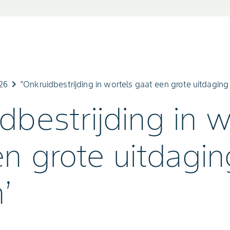
keyboard_arrow_right
26
"Onkruidbestrijding in wortels gaat een grote uitdagin
dbestrijding in w
n grote uitdagin
’