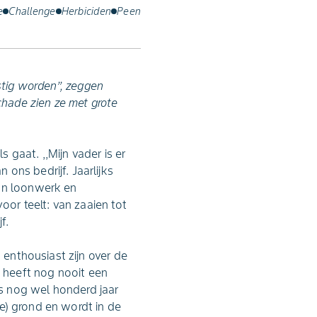
e
Challenge
Herbiciden
Peen
stig worden’’, zeggen
chade zien ze met grote
gaat. ,,Mijn vader is er
ons bedrijf. Jaarlijks
aan loonwerk en
oor teelt: van zaaien tot
f.
 enthousiast zijn over de
 heeft nog nooit een
s nog wel honderd jaar
(re) grond en wordt in de