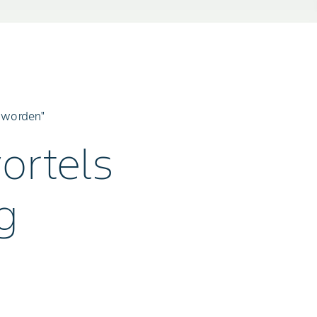
g worden"
ortels
g