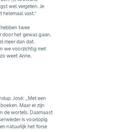
gst wel vergeten. Je
 helemaal vast.’’
We hebben twee
r door het gewas gaan.
l meer dan dat.
jn we voorzichtig met
, zo weet Anne.
ndup. José: ,,Met een
 boeken. Maar er zijn
van de wortels. Daarnaast
serwieder is voorlopig
en natuurlijk het forse