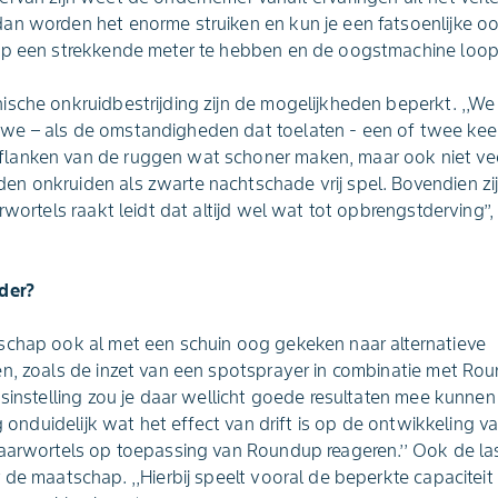
an worden het enorme struiken en kun je een fatsoenlijke oo
op een strekkende meter te hebben en de oogstmachine loopt
ische onkruidbestrijding zijn de mogelijkheden beperkt. ,,
we – als de omstandigheden dat toelaten - een of twee kee
lanken van de ruggen wat schoner maken, maar ook niet vee
n onkruiden als zwarte nachtschade vrij spel. Bovendien zi
rwortels raakt leidt dat altijd wel wat tot opbrengstderving’’
der?
schap ook al met een schuin oog gekeken naar alternatieve
n, zoals de inzet van een spotsprayer in combinatie met Rou
tsinstelling zou je daar wellicht goede resultaten mee kunnen
og onduidelijk wat het effect van drift is op de ontwikkeling 
aarwortels op toepassing van Roundup reageren.’’ Ook de la
de maatschap. ,,Hierbij speelt vooral de beperkte capaciteit 