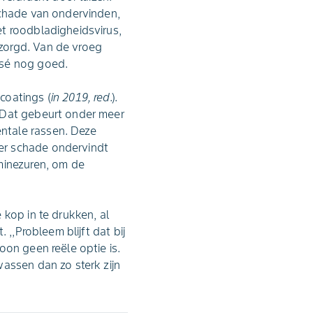
schade van ondervinden,
t roodbladigheidsvirus,
zorgd. Van de vroeg
osé nog goed.
coatings (
in 2019, red
.).
. Dat gebeurt onder meer
ntale rassen. Deze
er schade ondervindt
minezuren, om de
kop in te drukken, al
,,Probleem blijft dat bij
oon geen reële optie is.
assen dan zo sterk zijn