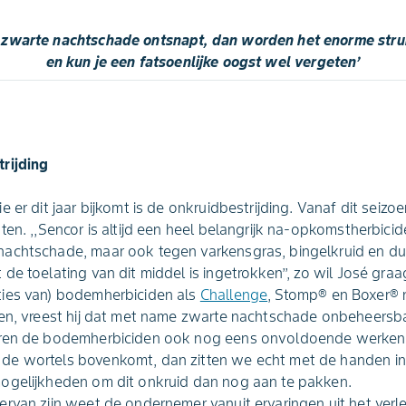
s zwarte nachtschade ontsnapt, dan worden het enorme stru
en kun je een fatsoenlijke oogst wel vergeten’
rijding
 er dit jaar bijkomt is de onkruidbestrijding. Vanaf dit seizoe
ten. ,,Sencor is altijd een heel belangrijk na-opkomstherbici
achtschade, maar ook tegen varkensgras, bingelkruid en dui
de toelating van dit middel is ingetrokken’’, zo wil José gr
ies van) bodemherbiciden als
Challenge
, Stomp® en Boxer® 
den, vreest hij dat met name zwarte nachtschade onbeheersb
ren de bodemherbiciden ook nog eens onvoldoende werken .
e wortels bovenkomt, dan zitten we echt met de handen in h
ogelijkheden om dit onkruid dan nog aan te pakken.
rvan zijn weet de ondernemer vanuit ervaringen uit het verle