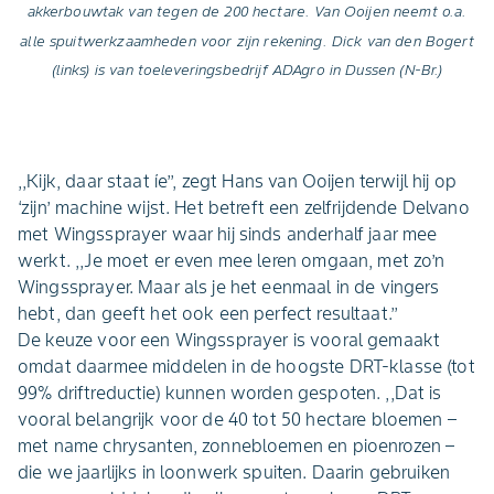
akkerbouwtak van tegen de 200 hectare. Van Ooijen neemt o.a.
alle spuitwerkzaamheden voor zijn rekening. Dick van den Bogert
(links) is van toeleveringsbedrijf ADAgro in Dussen (N-Br.)
,,Kijk, daar staat íe’’, zegt Hans van Ooijen terwijl hij op
‘zijn’ machine wijst. Het betreft een zelfrijdende Delvano
met Wingssprayer waar hij sinds anderhalf jaar mee
werkt. ,,Je moet er even mee leren omgaan, met zo’n
Wingssprayer. Maar als je het eenmaal in de vingers
hebt, dan geeft het ook een perfect resultaat.’’
De keuze voor een Wingssprayer is vooral gemaakt
omdat daarmee middelen in de hoogste DRT-klasse (tot
99% driftreductie) kunnen worden gespoten. ,,Dat is
vooral belangrijk voor de 40 tot 50 hectare bloemen –
met name chrysanten, zonnebloemen en pioenrozen –
die we jaarlijks in loonwerk spuiten. Daarin gebruiken