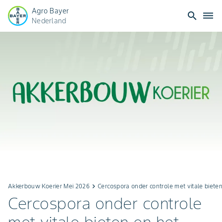
Agro Bayer
search
dehaze
Nederland
Akkerbouw Koerier Mei 2026
keyboard_arrow_right
Cercospora onder controle met vitale biete
Cercospora onder controle