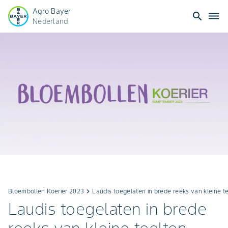
Agro Bayer
search
dehaze
Nederland
Bloembollen Koerier 2023
keyboard_arrow_right
Laudis toegelaten in brede reeks van kleine t
Laudis toegelaten in brede