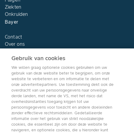
Ziekten
Onkruiden
Bayer
Contact
Over ons
Gebruik van cookies
We willen graag optionele cookies gebruiken om uw
gebruik van deze website beter te begrijpen, om onze
Agro Bayer
website te verbeteren en om informatie te delen met
Nederland
onze advertentiepartners. Uw toestemming dekt ook de
overdracht van uw persoonsgegevens naar onveilige
derde landen, met name de VS, met het risico dat
overheidsinstanties toegang krijgen tot uw
persoonsgegevens voor toezicht en andere doeleinden
Volg ons
zonder effectieve rechtsmiddelen. Gedetailleerde
informatie over het gebruik van strikt noodzakelijke
cookies, die essentieel zijn om door deze website te
navigeren, en optionele cookies, die u hieronder kunt