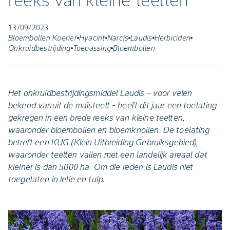
reeks van kleine teelten
13/09/2023
Bloembollen Koerier
Hyacint
Narcis
Laudis
Herbiciden
Onkruidbestrijding
Toepassing
Bloembollen
Het onkruidbestrijdingsmiddel Laudis – voor velen
bekend vanuit de maïsteelt - heeft dit jaar een toelating
gekregen in een brede reeks van kleine teelten,
waaronder bloembollen en bloemknollen. De toelating
betreft een KUG (Klein Uitbreiding Gebruiksgebied),
waaronder teelten vallen met een landelijk areaal dat
kleiner is dan 5000 ha. Om die reden is Laudis niet
toegelaten in lelie en tulp.