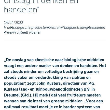
omslag in denken en
handelen"
14/04/2022
Fruit
Biologische producten
Xentari
Plaagbestrijding
Bespuiten
Peer
Fruitteelt Koerier
,,De omslag van chemische naar biologische middelen
vraagt een andere manier van denken en handelen. Het
zal steeds minder om volledige bestrijding gaan en
steeds vaker om onderdrukking van ziekten en
populaties’’, zegt John Kusters, directeur van P.G.
Kusters land- en tuinbouwbenodigdheden B.V. in
Dreumel (Gld.). Hij merkt dat veel fruittelers moeten
wennen aan de inzet van groene middelen. ,,Voor een
optimaal resultaat moet je ze in breder systeem van