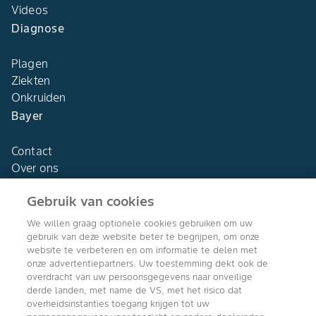
Videos
Diagnose
Plagen
Ziekten
Onkruiden
Bayer
Contact
Over ons
Gebruik van cookies
We willen graag optionele cookies gebruiken om uw
gebruik van deze website beter te begrijpen, om onze
Agro Bayer
website te verbeteren en om informatie te delen met
Nederland
onze advertentiepartners. Uw toestemming dekt ook de
overdracht van uw persoonsgegevens naar onveilige
derde landen, met name de VS, met het risico dat
overheidsinstanties toegang krijgen tot uw