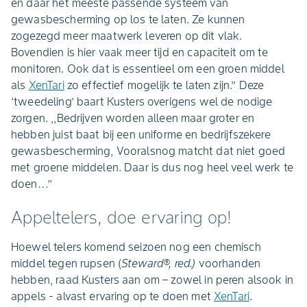
en daar het meeste passende systeem van
gewasbescherming op los te laten. Ze kunnen
zogezegd meer maatwerk leveren op dit vlak.
Bovendien is hier vaak meer tijd en capaciteit om te
monitoren. Ook dat is essentieel om een groen middel
als
XenTari
zo effectief mogelijk te laten zijn.’’ Deze
‘tweedeling’ baart Kusters overigens wel de nodige
zorgen. ,,Bedrijven worden alleen maar groter en
hebben juist baat bij een uniforme en bedrijfszekere
gewasbescherming, Vooralsnog matcht dat niet goed
met groene middelen. Daar is dus nog heel veel werk te
doen…’’
Appeltelers, doe ervaring op!
Hoewel telers komend seizoen nog een chemisch
middel tegen rupsen (
Steward®, red.)
voorhanden
hebben, raad Kusters aan om – zowel in peren alsook in
appels - alvast ervaring op te doen met
XenTari
.