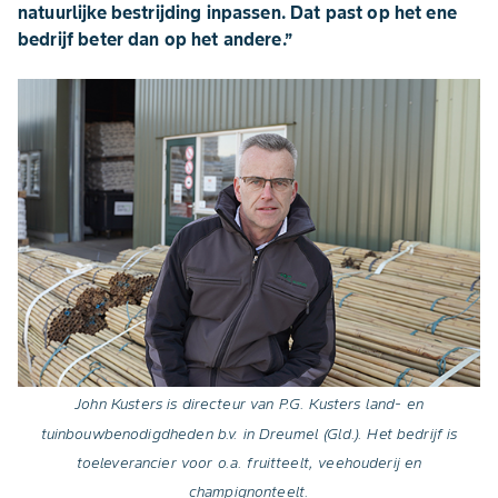
natuurlijke bestrijding inpassen. Dat past op het ene
bedrijf beter dan op het andere.’’
John Kusters is directeur van P.G. Kusters land- en
tuinbouwbenodigdheden b.v. in Dreumel (Gld.). Het bedrijf is
toeleverancier voor o.a. fruitteelt, veehouderij en
champignonteelt.