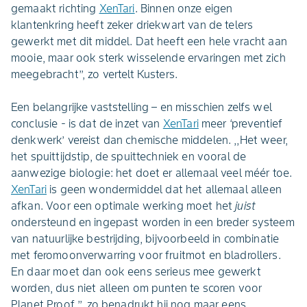
gemaakt richting
XenTari
. Binnen onze eigen
klantenkring heeft zeker driekwart van de telers
gewerkt met dit middel. Dat heeft een hele vracht aan
mooie, maar ook sterk wisselende ervaringen met zich
meegebracht’’, zo vertelt Kusters.
Een belangrijke vaststelling – en misschien zelfs wel
conclusie - is dat de inzet van
XenTari
meer ‘preventief
denkwerk’ vereist dan chemische middelen. ,,Het weer,
het spuittijdstip, de spuittechniek en vooral de
aanwezige biologie: het doet er allemaal veel méér toe.
XenTari
is geen wondermiddel dat het allemaal alleen
afkan. Voor een optimale werking moet het
juist
ondersteund en ingepast worden in een breder systeem
van natuurlijke bestrijding, bijvoorbeeld in combinatie
met feromoonverwarring voor fruitmot en bladrollers.
En daar moet dan ook eens serieus mee gewerkt
worden, dus niet alleen om punten te scoren voor
Planet Proof ’’, zo benadrukt hij nog maar eens.