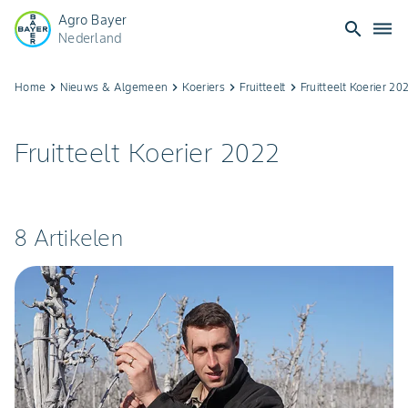
Agro Bayer
search
dehaze
Nederland
Fruitteelt
Home
keyboard_arrow_right
Nieuws & Algemeen
keyboard_arrow_right
Koeriers
keyboard_arrow_right
Fruitteelt
keyboard_arrow_right
Fruitteelt Koerier 20
Koerier
Fruitteelt Koerier 2022
2022
8 Artikelen