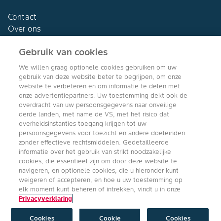
Contact
Over ons
Gebruik van cookies
We willen graag optionele cookies gebruiken om uw
gebruik van deze website beter te begrijpen, om onze
Agro Bayer
website te verbeteren en om informatie te delen met
Nederland
onze advertentiepartners. Uw toestemming dekt ook de
overdracht van uw persoonsgegevens naar onveilige
derde landen, met name de VS, met het risico dat
overheidsinstanties toegang krijgen tot uw
persoonsgegevens voor toezicht en andere doeleinden
Volg ons
zonder effectieve rechtsmiddelen. Gedetailleerde
informatie over het gebruik van strikt noodzakelijke
cookies, die essentieel zijn om door deze website te
navigeren, en optionele cookies, die u hieronder kunt
weigeren of accepteren, en hoe u uw toestemming op
elk moment kunt beheren of intrekken, vindt u in onze
Privacyverklaring
Copyright © Bayer Crop Science 2024
Algemene Gebruiksvoorwaarden
/
Privacyverklaring
/
Imprint
/
Cookie
instellingen
Cookies
Cookie
Cookies