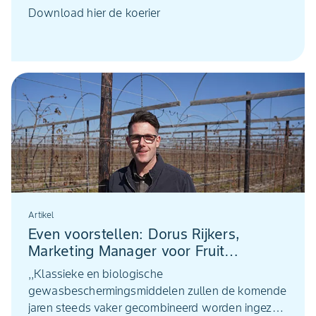
Download hier de koerier
Artikel
Even voorstellen: Dorus Rijkers,
Marketing Manager voor Fruit
Bloembollen en Boomkwekerij
,,Klassieke en biologische
gewasbeschermingsmiddelen zullen de komende
jaren steeds vaker gecombineerd worden ingezet