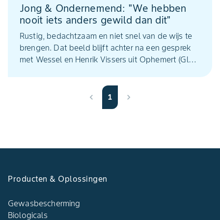
Jong & Ondernemend: "We hebben
nooit iets anders gewild dan dit"
Rustig, bedachtzaam en niet snel van de wijs te
brengen. Dat beeld blijft achter na een gesprek
met Wessel en Henrik Vissers uit Ophemert (Gld.).
De broers, die beide sinds 2016 in het
familiebedrijf zitten, zien zichzelf als ‘geboren
fruittelers’. ,,Dit vak kun je alleen doen als je er
1
voor volle 100 procent voor gaat’’, vinden ze.
Fruitteelt Koerier sprak met hen over verleden,
heden en toekomst.
Producten & Oplossingen
Gewasbescherming
Biologicals