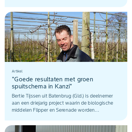
– veelal samen met digitale technologie. Dat
vergt veel nieuwe kennis en nieuwe strategieën.
Voor de ontwikkeling daarvan wil ik me de
komende jaren maximaal gaan inzetten’’, zo geeft
hij zijn belangrijkste missie weer.
Artikel
"Goede resultaten met groen
spuitschema in Kanzi"
Bertie Tijssen uit Batenbrug (Gld.) is deelnemer
aan een driejarig project waarin de biologische
middelen Flipper en Serenade worden
geïntegreerd in gangbare, chemisch
spuitschema’s in het appelras Kanzi. Na twee
testjaren noemt Tijssen de resultaten