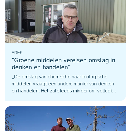
bemoedigend.
Artikel
"Groene middelen vereisen omslag in
denken en handelen"
,,De omslag van chemische naar biologische
middelen vraagt een andere manier van denken
en handelen. Het zal steeds minder om volledige
bestrijding gaan en steeds vaker om
onderdrukking van ziekten en populaties’’, zegt
John Kusters, directeur van P.G. Kusters land- en
tuinbouwbenodigdheden B.V. in Dreumel (Gld.).