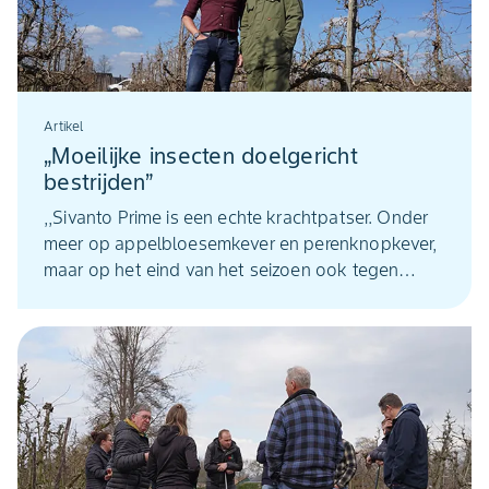
Artikel
„Moeilijke insecten doelgericht
bestrijden”
,,Sivanto Prime is een echte krachtpatser. Onder
meer op appelbloesemkever en perenknopkever,
maar op het eind van het seizoen ook tegen
perenbladvlo’’, zegt fruitteeltadviseur Evert
Wakker van AR Plant. Ondanks het wat lastige
etiket, ziet hij mogelijkheden om het middel
gericht en effectief in te zetten tegen ‘moeilijke’
insecten.