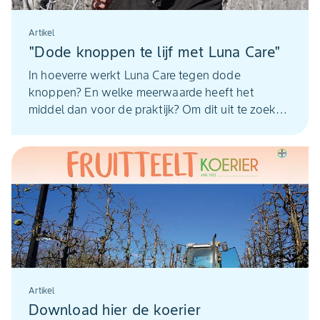
Artikel
"Dode knoppen te lijf met Luna Care"
In hoeverre werkt Luna Care tegen dode
knoppen? En welke meerwaarde heeft het
middel dan voor de praktijk? Om dit uit te zoeken
zette de maatschap Steijn-Bal in Kwadendamme
(Zld.) samen met toeleverancier Van Wesemael
een praktijkproef op, waarbij Luna Care is ingezet
op een hectare peren met relatief veel dode
knoppen.
Artikel
Download hier de koerier