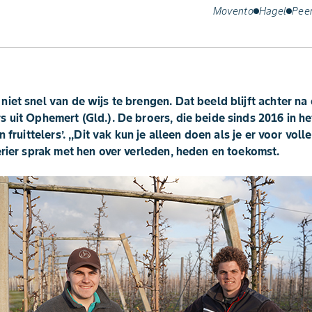
Movento
Hagel
Pee
iet snel van de wijs te brengen. Dat beeld blijft achter n
 uit Ophemert (Gld.). De broers, die beide sinds 2016 in het 
n fruittelers’. ,,Dit vak kun je alleen doen als je er voor voll
erier sprak met hen over verleden, heden en toekomst.