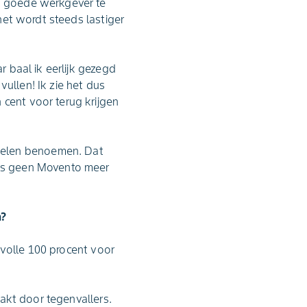
en goede werkgever te
 het wordt steeds lastiger
r baal ik eerlijk gezegd
ullen! Ik zie het dus
 cent voor terug krijgen
delen benoemen. Dat
aks geen Movento meer
n?
e volle 100 procent voor
aakt door tegenvallers.