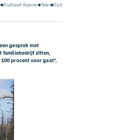
r
Fruitteelt Koerier
Teler
Fruit
a een gesprek met
familiebedrijf zitten,
e 100 procent voor gaat’’,