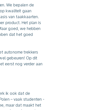
eken. We bepalen de
 op kwaliteit gaan
asis van taakkaarten.
r product. Het plan is
! Maar goed, we hebben
ebben dat het goed
met autonome trekkers
 wel gebeuren! Op dit
oet eerst nog verder aan
erk ik ook dat de
 Polen – vaak studenten -
mee, maar dat maakt het