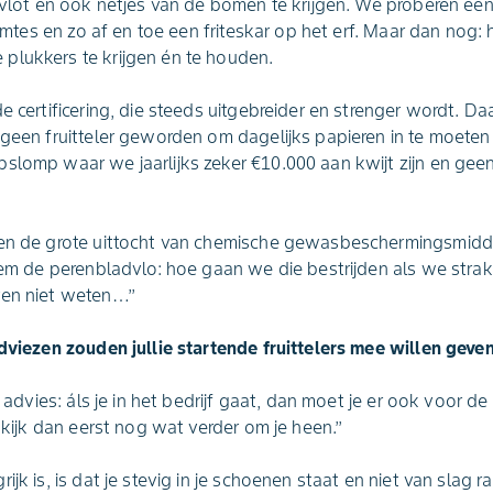
t vlot en ook netjes van de bomen te krijgen. We proberen e
ruimtes en zo af en toe een friteskar op het erf. Maar dan nog:
plukkers te krijgen én te houden.
e certificering, die steeds uitgebreider en strenger wordt. Daa
 geen fruitteler geworden om dagelijks papieren in te moeten v
slomp waar we jaarlijks zeker €10.000 aan kwijt zijn en geen
even de grote uittocht van chemische gewasbeschermingsmid
Neem de perenbladvlo: hoe gaan we die bestrijden als we str
ven niet weten…’’
adviezen zouden jullie startende fruittelers mee willen geve
it advies: áls je in het bedrijf gaat, dan moet je er ook voor d
, kijk dan eerst nog wat verder om je heen.’’
ijk is, is dat je stevig in je schoenen staat en niet van slag r