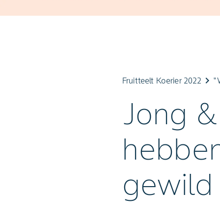
keyboard_arrow_right
Fruitteelt Koerier 2022
"
Jong &
hebben
gewild 