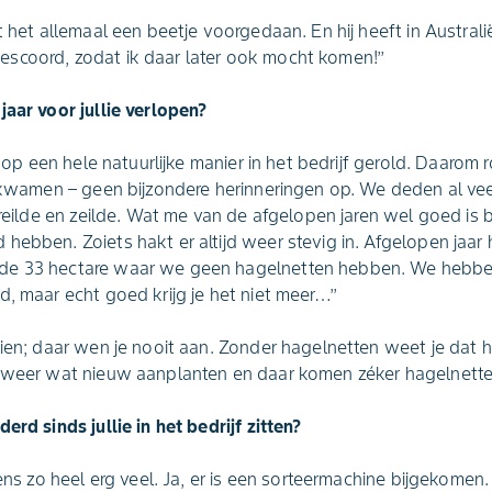
ft het allemaal een beetje voorgedaan. En hij heeft in Austra
scoord, zodat ik daar later ook mocht komen!’’
jaar voor jullie verlopen?
we op een hele natuurlijke manier in het bedrijf gerold. Daarom 
jf kwamen – geen bijzondere herinneringen op. We deden al v
 reilde en zeilde. Wat me van de afgelopen jaren wel goed is b
hebben. Zoiets hakt er altijd weer stevig in. Afgelopen jaa
de 33 hectare waar we geen hagelnetten hebben. We hebben
, maar echt goed krijg je het niet meer…’’
ien; daar wen je nooit aan. Zonder hagelnetten weet je dat het
n weer wat nieuw aanplanten en daar komen zéker hagelnette
erd sinds jullie in het bedrijf zitten?
eens zo heel erg veel. Ja, er is een sorteermachine bijgekomen