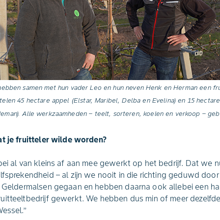
hebben samen met hun vader Leo en hun neven Henk en Herman een frui
e telen 45 hectare appel (Elstar, Maribel, Delba en Evelina) en 15 hecta
eman). Alle werkzaamheden – teelt, sorteren, koelen en verkoop – geb
t je fruitteler wilde worden?
ei al van kleins af aan mee gewerkt op het bedrijf. Dat we nu i
lfsprekendheid – al zijn we nooit in die richting geduwd door
n Geldermalsen gegaan en hebben daarna ook allebei een half 
uitteeltbedrijf gewerkt. We hebben dus min of meer dezelfd
essel.’’