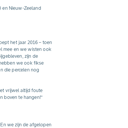
lië en Nieuw-Zeeland
roept het jaar 2016 – toen
eel mee en we wisten ook
ijgebleven, zijn de
r hebben we ook fikse
 die percelen nog
 vrijwel altijd foute
n boven te hangen!’’
. En we zijn de afgelopen