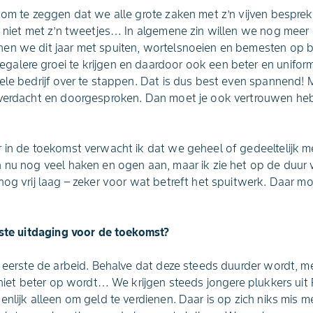
 om te zeggen dat we alle grote zaken met z’n vijven bespr
s niet met z’n tweetjes… In algemene zin willen we nog meer
en we dit jaar met spuiten, wortelsnoeien en bemesten op b
lere groei te krijgen en daardoor ook een beter en uniforme
hele bedrijf over te stappen. Dat is dus best even spannend
overdacht en doorgesproken. Dan moet je ook vertrouwen h
r in de toekomst verwacht ik dat we geheel of gedeeltelijk 
 nu nog veel haken en ogen aan, maar ik zie het op de duur
nog vrij laag – zeker voor wat betreft het spuitwerk. Daar m
tste uitdaging voor de toekomst?
s eerste de arbeid. Behalve dat deze steeds duurder wordt, m
r niet beter op wordt… We krijgen steeds jongere plukkers uit
enlijk alleen om geld te verdienen. Daar is op zich niks mis 