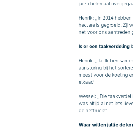
jaren helemaal overgegaan
Henrik: ,,In 2014 hebben
hectare is gegroeid. Zij w
net voor ons aantreden g
Is er een taakverdeling 
Henrik: ,,Ja. Ik ben sam
aansturing bij het sorte
meest voor de koeling e
elkaar.’’
Wessel: ,,Die taakverdel
was altijd al net iets lie
de heftruck!’’
Waar willen jullie de ko