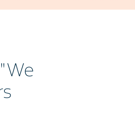
 "We
rs