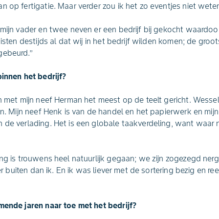
 op fertigatie. Maar verder zou ik het zo eventjes niet weten.
 mijn vader en twee neven er een bedrijf bij gekocht waardoor
isten destijds al dat wij in het bedrijf wilden komen; de groot
ebeurd.’’
binnen het bedrijf?
en met mijn neef Herman het meest op de teelt gericht. Wesse
ren. Mijn neef Henk is van de handel en het papierwerk en mij
n de verlading. Het is een globale taakverdeling, want waar
ing is trouwens heel natuurlijk gegaan; we zijn zogezegd ne
ver buiten dan ik. En ik was liever met de sortering bezig en re
mende jaren naar toe met het bedrijf?