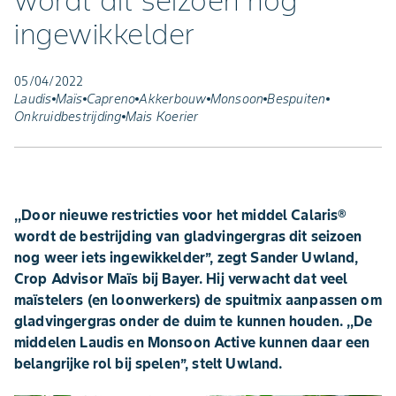
wordt dit seizoen nog
ingewikkelder
05/04/2022
Laudis
Maïs
Capreno
Akkerbouw
Monsoon
Bespuiten
Onkruidbestrijding
Mais Koerier
,,Door nieuwe restricties voor het middel Calaris®
wordt de bestrijding van gladvingergras dit seizoen
nog weer iets ingewikkelder’’, zegt Sander Uwland,
Crop Advisor Maïs bij Bayer. Hij verwacht dat veel
maïstelers (en loonwerkers) de spuitmix aanpassen om
gladvingergras onder de duim te kunnen houden. ,,De
middelen Laudis en Monsoon Active kunnen daar een
belangrijke rol bij spelen’’, stelt Uwland.