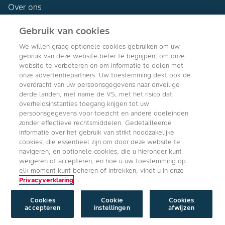
Over ons
Gebruik van cookies
We willen graag optionele cookies gebruiken om uw
gebruik van deze website beter te begrijpen, om onze
Agro Bayer
website te verbeteren en om informatie te delen met
Nederland
onze advertentiepartners. Uw toestemming dekt ook de
overdracht van uw persoonsgegevens naar onveilige
derde landen, met name de VS, met het risico dat
overheidsinstanties toegang krijgen tot uw
persoonsgegevens voor toezicht en andere doeleinden
Volg ons
zonder effectieve rechtsmiddelen. Gedetailleerde
informatie over het gebruik van strikt noodzakelijke
cookies, die essentieel zijn om door deze website te
navigeren, en optionele cookies, die u hieronder kunt
weigeren of accepteren, en hoe u uw toestemming op
elk moment kunt beheren of intrekken, vindt u in onze
Privacyverklaring
Copyright © Bayer Crop Science 2024
Algemene Gebruiksvoorwaarden
/
Privacyverklaring
/
Imprint
/
Cookie
instellingen
Cookies
Cookie
Cookies
accepteren
instellingen
afwijzen