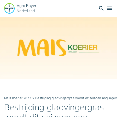
Agro Bayer
search
dehaze
Nederland
Maïs Koerier 2022
keyboard_arrow_right
Bestrijding gladvingergras wordt dit seizoen nog inge
Bestrijding gladvingergras