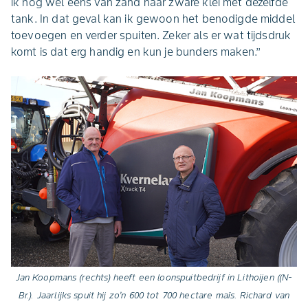
ik nog wel eens van zand naar zware klei met dezelfde
tank. In dat geval kan ik gewoon het benodigde middel
toevoegen en verder spuiten. Zeker als er wat tijdsdruk
komt is dat erg handig en kun je bunders maken.’’
Jan Koopmans (rechts) heeft een loonspuitbedrijf in Lithoijen ((N-
Br.). Jaarlijks spuit hij zo’n 600 tot 700 hectare maïs. Richard van