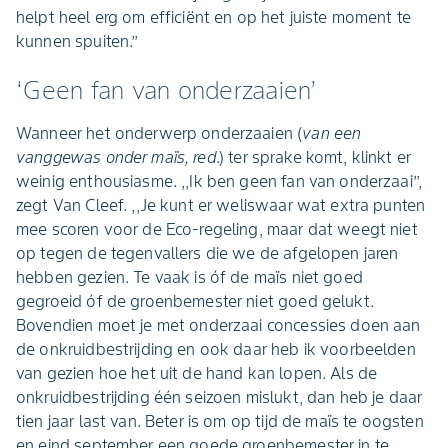
helpt heel erg om efficiënt en op het juiste moment te
kunnen spuiten.’’
‘Geen fan van onderzaaien’
Wanneer het onderwerp onderzaaien (
van een
vanggewas onder maïs, red
.) ter sprake komt, klinkt er
weinig enthousiasme. ,,Ik ben geen fan van onderzaai’’,
zegt Van Cleef. ,,Je kunt er weliswaar wat extra punten
mee scoren voor de Eco-regeling, maar dat weegt niet
op tegen de tegenvallers die we de afgelopen jaren
hebben gezien. Te vaak is óf de maïs niet goed
gegroeid óf de groenbemester niet goed gelukt.
Bovendien moet je met onderzaai concessies doen aan
de onkruidbestrijding en ook daar heb ik voorbeelden
van gezien hoe het uit de hand kan lopen. Als de
onkruidbestrijding één seizoen mislukt, dan heb je daar
tien jaar last van. Beter is om op tijd de maïs te oogsten
en eind september een goede groenbemester in te