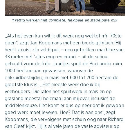
‘Prettig werken met complete, flexibele en stapelbare mix’
,,Als het even kan wil ik dit werk nog wel tot m’n 70ste
doen’’, zegt Jan Koopmans met een brede glimlach. Hij
heeft zojuist zijn veldspuit – een getrokken machine van
33 meter met ‘alles erop en eraan’ – uit de schuur
gehaald voor de foto. Jaarlijks spuit de Brabander ruim
1000 hectare aan gewassen, waarvan de
onkruidbestrijding in maïs met 600 tot 700 hectare de
grootste klus is. ,,Het meeste werk doe ik bij
veehouders. Die laten het spuitwerk in maïs en op
grasland meestal helemaal aan mij over, inclusief de
middelenkeuze. Het komt er dus op neer dat ik gewoon
goed werk moet leveren. Hoe? Dat is aan ons’’, zegt
Koopmans, die vervolgens met schuin oog naar Richard
van Cleef kijkt. Hij is al vele jaren de vaste adviseur op