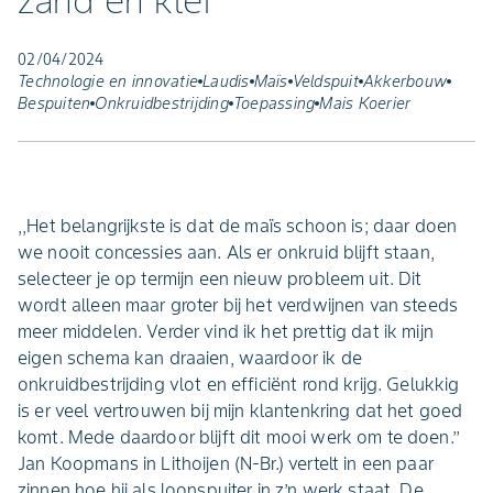
zand en klei"
02/04/2024
Technologie en innovatie
Laudis
Maïs
Veldspuit
Akkerbouw
Bespuiten
Onkruidbestrijding
Toepassing
Mais Koerier
,,Het belangrijkste is dat de maïs schoon is; daar doen
we nooit concessies aan. Als er onkruid blijft staan,
selecteer je op termijn een nieuw probleem uit. Dit
wordt alleen maar groter bij het verdwijnen van steeds
meer middelen. Verder vind ik het prettig dat ik mijn
eigen schema kan draaien, waardoor ik de
onkruidbestrijding vlot en efficiënt rond krijg. Gelukkig
is er veel vertrouwen bij mijn klantenkring dat het goed
komt. Mede daardoor blijft dit mooi werk om te doen.’’
Jan Koopmans in Lithoijen (N-Br.) vertelt in een paar
zinnen hoe hij als loonspuiter in z’n werk staat. De