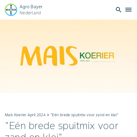
Agro Bayer
search
dehaze
Nederland
Maïs Koerier April 2024
keyboard_arrow_right
"Eén brede spuitmix voor zand en klei"
"Eén brede spuitmix voor