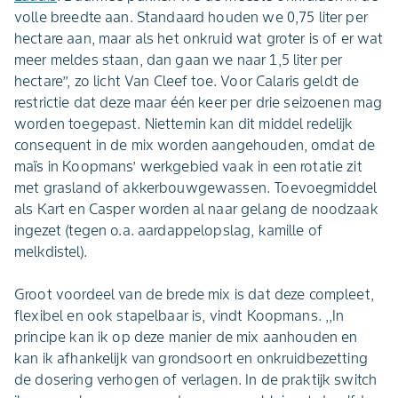
volle breedte aan. Standaard houden we 0,75 liter per
hectare aan, maar als het onkruid wat groter is of er wat
meer meldes staan, dan gaan we naar 1,5 liter per
hectare’’, zo licht Van Cleef toe. Voor Calaris geldt de
restrictie dat deze maar één keer per drie seizoenen mag
worden toegepast. Niettemin kan dit middel redelijk
consequent in de mix worden aangehouden, omdat de
maïs in Koopmans’ werkgebied vaak in een rotatie zit
met grasland of akkerbouwgewassen. Toevoegmiddel
als Kart en Casper worden al naar gelang de noodzaak
ingezet (tegen o.a. aardappelopslag, kamille of
melkdistel).
Groot voordeel van de brede mix is dat deze compleet,
flexibel en ook stapelbaar is, vindt Koopmans. ,,In
principe kan ik op deze manier de mix aanhouden en
kan ik afhankelijk van grondsoort en onkruidbezetting
de dosering verhogen of verlagen. In de praktijk switch