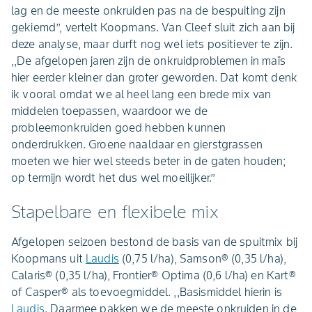
lag en de meeste onkruiden pas na de bespuiting zijn
gekiemd’’, vertelt Koopmans. Van Cleef sluit zich aan bij
deze analyse, maar durft nog wel iets positiever te zijn.
,,De afgelopen jaren zijn de onkruidproblemen in maïs
hier eerder kleiner dan groter geworden. Dat komt denk
ik vooral omdat we al heel lang een brede mix van
middelen toepassen, waardoor we de
probleemonkruiden goed hebben kunnen
onderdrukken. Groene naaldaar en gierstgrassen
moeten we hier wel steeds beter in de gaten houden;
op termijn wordt het dus wel moeilijker.’’
Stapelbare en flexibele mix
Afgelopen seizoen bestond de basis van de spuitmix bij
Koopmans uit
Laudis
(0,75 l/ha), Samson® (0,35 l/ha),
Calaris® (0,35 l/ha), Frontier® Optima (0,6 l/ha) en Kart®
of Casper® als toevoegmiddel. ,,Basismiddel hierin is
Laudis
. Daarmee pakken we de meeste onkruiden in de