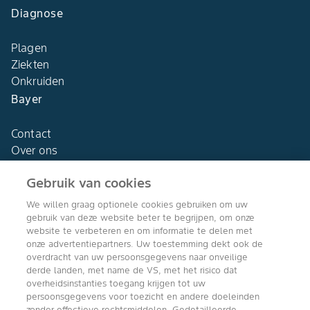
Diagnose
Plagen
Ziekten
Onkruiden
Bayer
Contact
Over ons
Gebruik van cookies
We willen graag optionele cookies gebruiken om uw
gebruik van deze website beter te begrijpen, om onze
Agro Bayer
website te verbeteren en om informatie te delen met
Nederland
onze advertentiepartners. Uw toestemming dekt ook de
overdracht van uw persoonsgegevens naar onveilige
derde landen, met name de VS, met het risico dat
overheidsinstanties toegang krijgen tot uw
persoonsgegevens voor toezicht en andere doeleinden
Volg ons
zonder effectieve rechtsmiddelen. Gedetailleerde