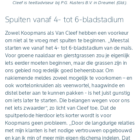
Cleef is teeltadviseur bij P.G. Kusters B.V. in Dreumel (Gld.).
Spuiten vanaf 4- tot 6-bladstadium
Zowel Koopmans als Van Cleef hebben een voorkeur
om niet al te vroeg met spuiten te beginnen. ,,Meestal
starten we vanaf het 4- tot 6-bladstadium van de maïs.
Voor groene naaldaar en gierstgrassen zou je eigenlijk
iets eerder moeten beginnen, maar die grassen zijn in
ons gebied nog redelijk goed beheersbaar. Om
nakiemende meldes zoveel mogelijk te voorkomen – en
ook wortelonkruiden als veenwortel, haagwinde en
distel beter aan te kunnen pakken - is het juist gunstig
om iets later te starten. Die belangen wegen voor ons
net iets zwaarder’’, zo licht van Cleef toe. Dat de
spuitperiode hierdoor iets korter wordt is voor
Koopmans geen probleem. ,,Door de langdurige relaties
met mijn klanten is het nodige vertrouwen opgebouwd
en kan ik min of meer mijn eigen rijschema indelen. Dat