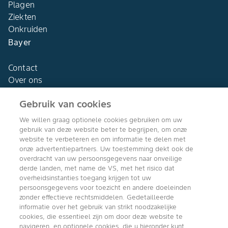
Plagen
Ziekten
Onkruiden
Bayer
Contact
Over ons
Gebruik van cookies
We willen graag optionele cookies gebruiken om uw
gebruik van deze website beter te begrijpen, om onze
Agro Bayer
website te verbeteren en om informatie te delen met
Nederland
onze advertentiepartners. Uw toestemming dekt ook de
overdracht van uw persoonsgegevens naar onveilige
derde landen, met name de VS, met het risico dat
overheidsinstanties toegang krijgen tot uw
persoonsgegevens voor toezicht en andere doeleinden
Volg ons
zonder effectieve rechtsmiddelen. Gedetailleerde
informatie over het gebruik van strikt noodzakelijke
cookies, die essentieel zijn om door deze website te
navigeren, en optionele cookies, die u hieronder kunt