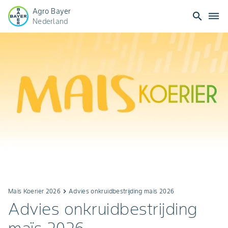
Agro Bayer
search
dehaze
Nederland
Maïs Koerier 2026
keyboard_arrow_right
Advies onkruidbestrijding maïs 2026
Advies onkruidbestrijding