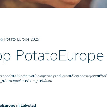
op Potato Europe 2025
op PotatoEurope
erenade
Akkerbouw
Biologische producten
Ziektebestrijding
ProP
ng
Aardappelen
Verango
Infinito
oEurope in Lelystad