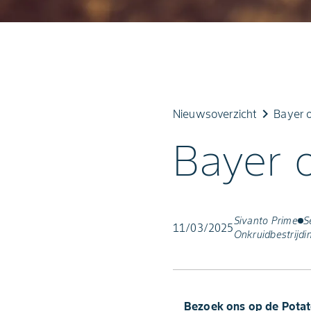
keyboard_arrow_right
Nieuwsoverzicht
Bayer 
Bayer 
Sivanto Prime
S
11/03/2025
Onkruidbestrijdi
Bezoek ons op de Potat