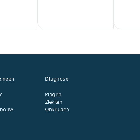
emeen
Diagnose
ht
Plagen
Ziekten
dbouw
Onkruiden