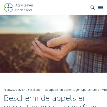
Agro Bayer
search
dehaze
Nederland
Nieuwsoverzicht
keyboard_arrow_right
Bescherm de appels en peren tegen spatschurft en vru
Bescherm de appels en