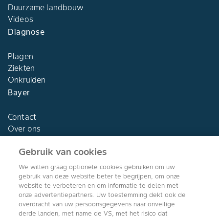
Duurzame landbouw
Videos
Diagnose
Plagen
Ziekten
Onkruiden
Bayer
Contact
Over ons
Gebruik van cookies
We willen graag optionele cookies gebruiken om uw
gebruik van deze website beter te begrijpen, om onze
Agro Bayer
website te verbeteren en om informatie te delen met
Nederland
onze advertentiepartners. Uw toestemming dekt ook de
overdracht van uw persoonsgegevens naar onveilige
derde landen, met name de VS, met het risico dat