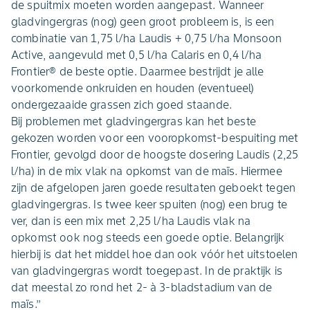
de spuitmix moeten worden aangepast. Wanneer
gladvingergras (nog) geen groot probleem is, is een
combinatie van 1,75 l/ha Laudis + 0,75 l/ha Monsoon
Active, aangevuld met 0,5 l/ha Calaris en 0,4 l/ha
Frontier® de beste optie. Daarmee bestrijdt je alle
voorkomende onkruiden en houden (eventueel)
ondergezaaide grassen zich goed staande.
Bij problemen met gladvingergras kan het beste
gekozen worden voor een vooropkomst-bespuiting met
Frontier, gevolgd door de hoogste dosering Laudis (2,25
l/ha) in de mix vlak na opkomst van de maïs. Hiermee
zijn de afgelopen jaren goede resultaten geboekt tegen
gladvingergras. Is twee keer spuiten (nog) een brug te
ver, dan is een mix met 2,25 l/ha Laudis vlak na
opkomst ook nog steeds een goede optie. Belangrijk
hierbij is dat het middel hoe dan ook vóór het uitstoelen
van gladvingergras wordt toegepast. In de praktijk is
dat meestal zo rond het 2- à 3-bladstadium van de
maïs.’’