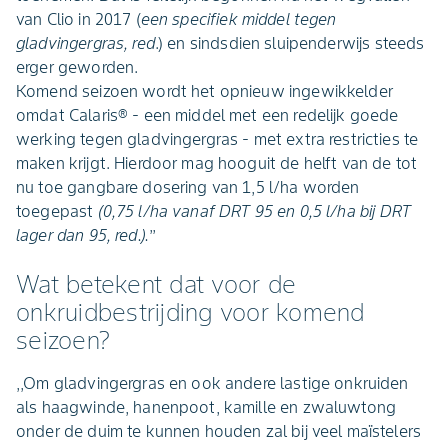
van Clio in 2017 (
een specifiek middel tegen
gladvingergras, red
.) en sindsdien sluipenderwijs steeds
erger geworden.
Komend seizoen wordt het opnieuw ingewikkelder
omdat Calaris® - een middel met een redelijk goede
werking tegen gladvingergras - met extra restricties te
maken krijgt. Hierdoor mag hooguit de helft van de tot
nu toe gangbare dosering van 1,5 l/ha worden
toegepast
(0,75 l/ha vanaf DRT 95 en 0,5 l/ha bij DRT
lager dan 95, red.).
’’
Wat betekent dat voor de
onkruidbestrijding voor komend
seizoen?
,,Om gladvingergras en ook andere lastige onkruiden
als haagwinde, hanenpoot, kamille en zwaluwtong
onder de duim te kunnen houden zal bij veel maïstelers