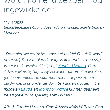
wordt komend seizoen nog
ingewikkelder’
11/01/2022
Bespuiten
Laudis
Onkruidbestrijding
Tijdsplanning
Herbiciden
Monsoon
,,Door nieuwe restricties voor het middel Calaris® wordt
de bestrijding van gladvingergras komend seizoen nog
weer iets ingewikkelder’’, zegt
Sander Uwland
, Crop
Advisor Maïs bij Bayer. Hij verwacht dat veel maïstelers
(en loonwerkers) de spuitmix zullen aanpassen om
gladvingergras onder de duim te kunnen houden. ,,De
middelen
Laudis
en
Monsoon Active
kunnen daar een
belangrijke rol bij spelen’’, stelt Uwland.
Afb. 1: Sander Uwland, Crop Advisor Maïs bij Bayer Crop