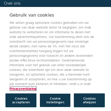
Over ons
Gebruik van cookies
We willen graag optionele cookies gebruiken om uw
gebruik van deze website beter te begrijpen, om onze
Agro Bayer
website te verbeteren en om informatie te delen met
Nederland
onze advertentiepartners. Uw toestemming dekt ook de
overdracht van uw persoonsgegevens naar onveilige
derde landen, met name de VS, met het risico dat
overheidsinstanties toegang krijgen tot uw
persoonsgegevens voor toezicht en andere doeleinden
Volg ons
zonder effectieve rechtsmiddelen. Gedetailleerde
informatie over het gebruik van strikt noodzakelijke
cookies, die essentieel zijn om door deze website te
navigeren, en optionele cookies, die u hieronder kunt
weigeren of accepteren, en hoe u uw toestemming op
elk moment kunt beheren of intrekken, vindt u in onze
Privacyverklaring
Copyright © Bayer Crop Science 2024
Algemene Gebruiksvoorwaarden
/
Privacyverklaring
/
Imprint
/
Cookie
instellingen
Cookies
Cookie
Cookies
accepteren
instellingen
afwijzen