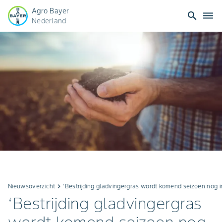
Agro Bayer
search
dehaze
Nederland
Nieuwsoverzicht
keyboard_arrow_right
‘Bestrijding gladvingergras wordt komend seizoen nog i
‘Bestrijding gladvingergras