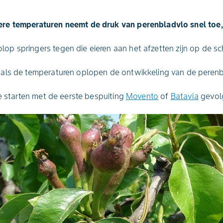
re temperaturen neemt de druk van perenbladvlo snel toe,
p springers tegen die eieren aan het afzetten zijn op de s
als de temperaturen oplopen de ontwikkeling van de perenb
te starten met de eerste bespuiting
Movento
of
Batavia
gevol