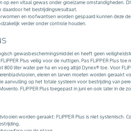
in op een vitaal gewas onder groeizame omstandigheden. D
daardoor het bestrijdingsresultaat.
orwormen en roofwantsen worden gespaard kunnen deze de 
dzakelijk verder onder controle houden.
us
logisch gewasbeschermingsmiddel en heeft geen veiligheidste
FLiPPER Plus veilig voor de nuttigen. Pas FLiPPER Plus toe 
tot 800 liter water per ha en voeg altijd Dynex® toe. Voor FL
perenbladvlooien, eieren en larven moeten worden geraakt v
e aanvulling op het totale systeem voor bestrijding van pere
ovento. FLiPPER Plus toegepast in juni en ook later in de zom
vlooien worden geraakt: FLiPPER Plus is niet systemisch. Co
strijding.
opbouwfase van de plaag