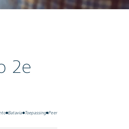
o 2e
nto
Batavia
Toepassing
Peer