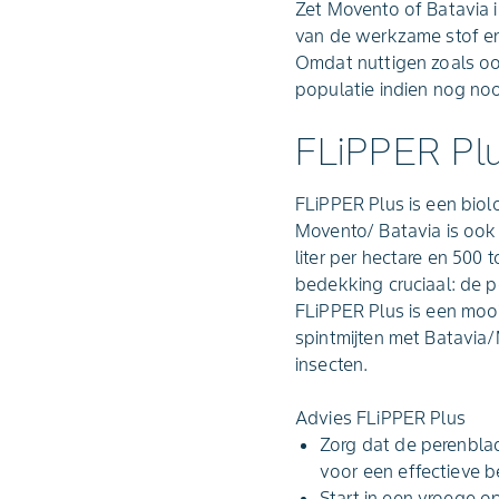
Zet Movento of Batavia 
van de werkzame stof en 
Omdat nuttigen zoals o
populatie indien nog noo
FLiPPER Pl
FLiPPER Plus is een bio
Movento/ Batavia is ook 
liter per hectare en 500 
bedekking cruciaal: de 
FLiPPER Plus is een mooi
spintmijten met Batavia/M
insecten.
Advies FLiPPER Plus
Zorg dat de perenblad
voor een effectieve be
Start in een vroege 