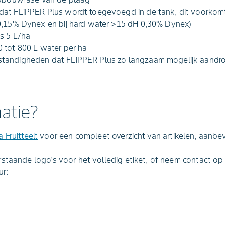
at FLiPPER Plus wordt toegevoegd in de tank, dit voorkomt
0,15% Dynex en bij hard water >15 dH 0,30% Dynex)
s 5 L/ha
 tot 800 L water per ha
andigheden dat FLiPPER Plus zo langzaam mogelijk aandroog
atie?
Fruitteelt
voor een compleet overzicht van artikelen, aanbe
staande logo's voor het volledig etiket, of neem contact o
ur: