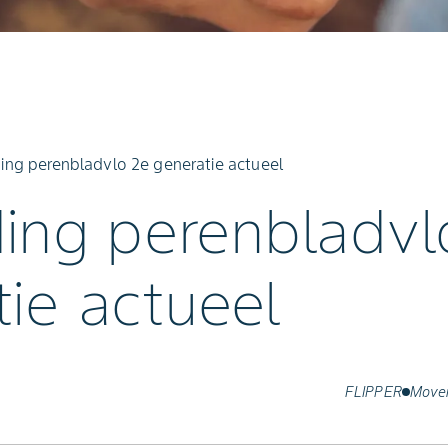
ding perenbladvlo 2e generatie actueel
ding perenbladvl
ie actueel
FLIPPER
Move