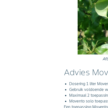
Afb
Advies Mov
Dosering 1 liter Move
Gebruik voldoende wa
Maximaal 2 toepassin
Movento solo toepas
Een toepassing Movento i