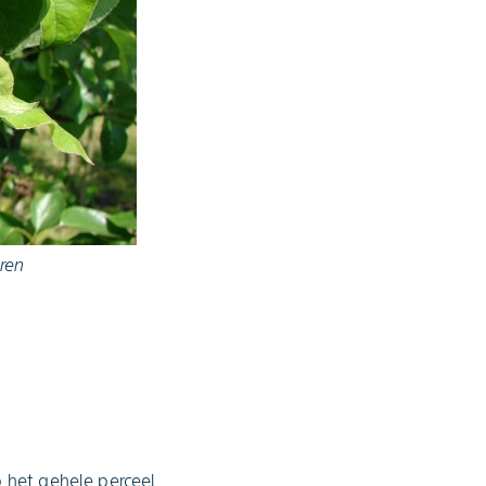
eren
p het gehele perceel