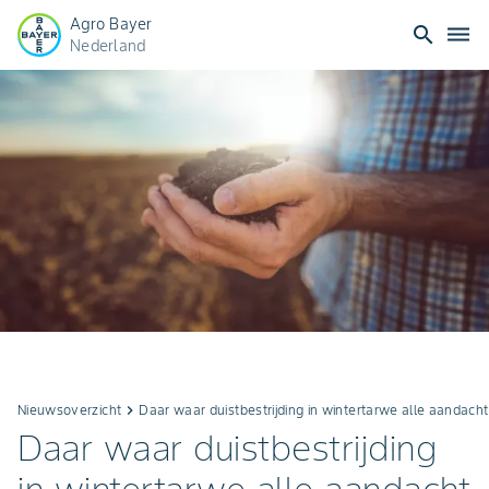
Agro Bayer
search
dehaze
Nederland
Nieuwsoverzicht
keyboard_arrow_right
Daar waar duistbestrijding in wintertarwe alle aandacht
Daar waar duistbestrijding