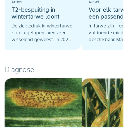
Artikel
Artikel
T2-bespuiting in
Voor elk tarw
wintertarwe loont
een passend
voorjaarsherbi
De ziektedruk in wintertarwe
In tarwe zijn – gel
is de afgelopen jaren zeer
voldoende middel
wisselend geweest. In 2022
beschikbaar. Maar
was gele roest in gevoelige
voorjaarsherbicide
rassen al vroeg aanwezig en
meest geschikt v
in 2024 was er sprake van
tarwe?
een behoorlijke Septoriadruk.
Diagnose
2023 en 2025 waren juist
weer jaren met weinig
ziekten. Dan dringt zich de
vraag op: in hoeverre zijn
bespuitingen – en dan met
name de T2-bespuiting –
door die jaren heen rendabel?