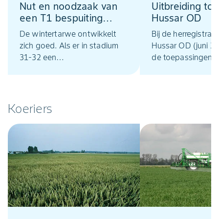
Nut en noodzaak van
Uitbreiding toe
een T1 bespuiting
Hussar OD
wintertarwe
De wintertarwe ontwikkelt
Bij de herregistrati
zich goed. Als er in stadium
Hussar OD (juni 2
31-32 een
de toepassingen in
fungicidebespuiting wordt
graszaadteelt van
uitgevoerd dan kunnen we de
beemdgras en stru
periode tot vlagbladstadium
vervallen. Naast toepassing in
de wintertarwe gezond
wintertarwe, wint
Koeriers
houden.
triticale en teff m
OD vanaf nu weer 
teelten worden to