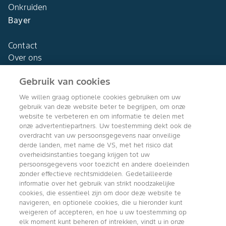
Onkruiden
Bayer
Contact
Over ons
Gebruik van cookies
We willen graag optionele cookies gebruiken om uw
gebruik van deze website beter te begrijpen, om onze
Agro Bayer
website te verbeteren en om informatie te delen met
Nederland
onze advertentiepartners. Uw toestemming dekt ook de
overdracht van uw persoonsgegevens naar onveilige
derde landen, met name de VS, met het risico dat
overheidsinstanties toegang krijgen tot uw
persoonsgegevens voor toezicht en andere doeleinden
Volg ons
zonder effectieve rechtsmiddelen. Gedetailleerde
informatie over het gebruik van strikt noodzakelijke
cookies, die essentieel zijn om door deze website te
navigeren, en optionele cookies, die u hieronder kunt
weigeren of accepteren, en hoe u uw toestemming op
elk moment kunt beheren of intrekken, vindt u in onze