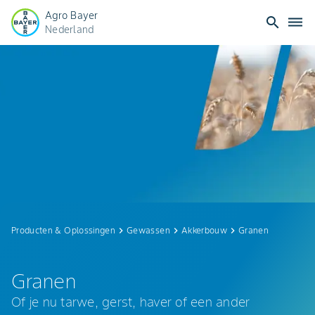
Agro Bayer
search
dehaze
Nederland
Granen
|
Bayer
Crop
Science
Producten & Oplossingen
keyboard_arrow_right
Gewassen
keyboard_arrow_right
Akkerbouw
keyboard_arrow_right
Granen
Granen
Of je nu tarwe, gerst, haver of een ander