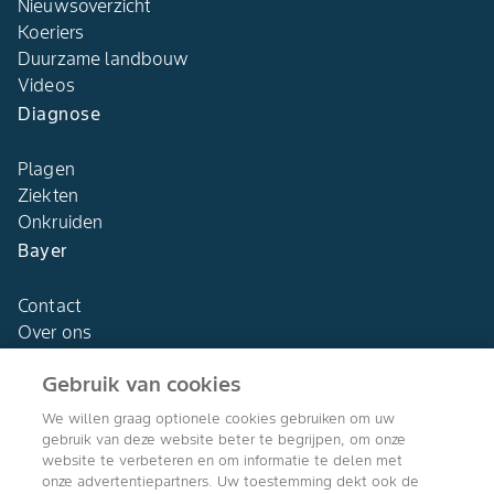
Nieuwsoverzicht
Koeriers
Duurzame landbouw
Videos
Diagnose
Plagen
Ziekten
Onkruiden
Bayer
Contact
Over ons
Gebruik van cookies
We willen graag optionele cookies gebruiken om uw
gebruik van deze website beter te begrijpen, om onze
Agro Bayer
website te verbeteren en om informatie te delen met
Nederland
onze advertentiepartners. Uw toestemming dekt ook de