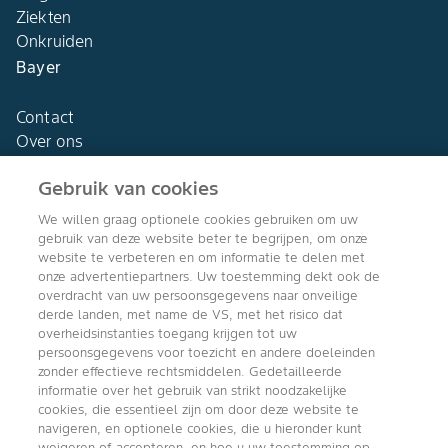
Ziekten
Onkruiden
Bayer
Contact
Over ons
Gebruik van cookies
We willen graag optionele cookies gebruiken om uw
gebruik van deze website beter te begrijpen, om onze
Agro Bayer
website te verbeteren en om informatie te delen met
Nederland
onze advertentiepartners. Uw toestemming dekt ook de
overdracht van uw persoonsgegevens naar onveilige
derde landen, met name de VS, met het risico dat
overheidsinstanties toegang krijgen tot uw
persoonsgegevens voor toezicht en andere doeleinden
Volg ons
zonder effectieve rechtsmiddelen. Gedetailleerde
informatie over het gebruik van strikt noodzakelijke
cookies, die essentieel zijn om door deze website te
navigeren, en optionele cookies, die u hieronder kunt
weigeren of accepteren, en hoe u uw toestemming op