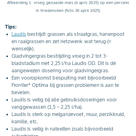
Afbeelding 1: vroeg gezaaide maïs (4 april 2025) op een perceel
in Vriezenveen (foto 30 april 2025)
Tips:
Laudis
bestrijdt grassen als straatgras, hanenpoot
en raaigrassen en zet rietzwenk wat terug (=
wenselijk).
Gladvingergras bestrijding vroeg in 2 tot 3-
bladstadium met 2,25 l/ha Laudis OD. Dit is dé
aangewezen dosering voor gladvingergras.
Een vooropkomst bespuiting met bijvoorbeeld
Frontier* Optima bij grassen problemen is aan te
bevelen.
Laudis is veilig bij alle gebruiksdoseringen voor
vanggewassen (1,5 – 2,25 l/ha).
Laudis is sterk op melganzevoet, muur, perzikkruid,
kamille, etc.
Laudis is veilig in nateelten zoals bijvoorbeeld
suikerbieten.