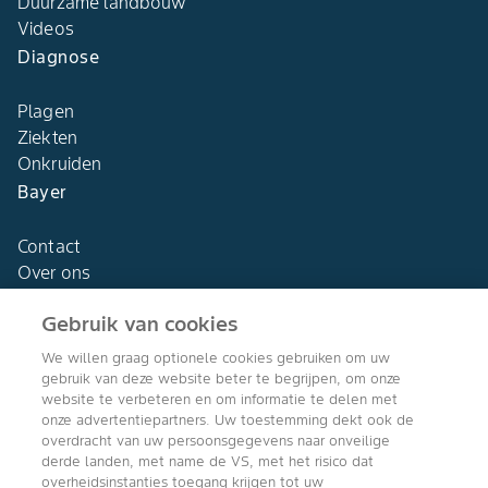
Duurzame landbouw
Videos
Diagnose
Plagen
Ziekten
Onkruiden
Bayer
Contact
Over ons
Gebruik van cookies
We willen graag optionele cookies gebruiken om uw
gebruik van deze website beter te begrijpen, om onze
Agro Bayer
website te verbeteren en om informatie te delen met
Nederland
onze advertentiepartners. Uw toestemming dekt ook de
overdracht van uw persoonsgegevens naar onveilige
derde landen, met name de VS, met het risico dat
overheidsinstanties toegang krijgen tot uw