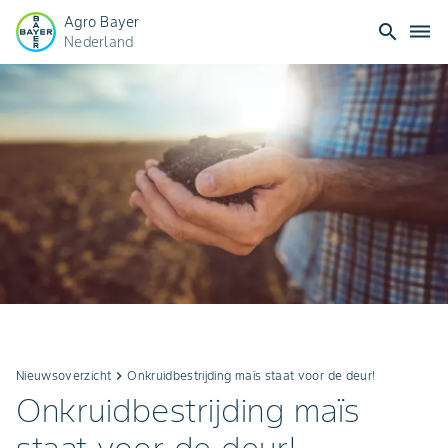
Agro Bayer
search
dehaze
Nederland
Nieuwsoverzicht
keyboard_arrow_right
Onkruidbestrijding maïs staat voor de deur!
Onkruidbestrijding maïs