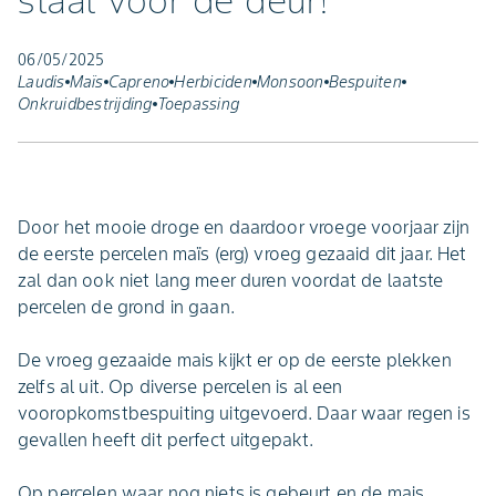
staat voor de deur!
06/05/2025
Laudis
Maïs
Capreno
Herbiciden
Monsoon
Bespuiten
Onkruidbestrijding
Toepassing
Door het mooie droge en daardoor vroege voorjaar zijn
de eerste percelen maïs (erg) vroeg gezaaid dit jaar. Het
zal dan ook niet lang meer duren voordat de laatste
percelen de grond in gaan.
De vroeg gezaaide mais kijkt er op de eerste plekken
zelfs al uit. Op diverse percelen is al een
vooropkomstbespuiting uitgevoerd. Daar waar regen is
gevallen heeft dit perfect uitgepakt.
Op percelen waar nog niets is gebeurt en de mais