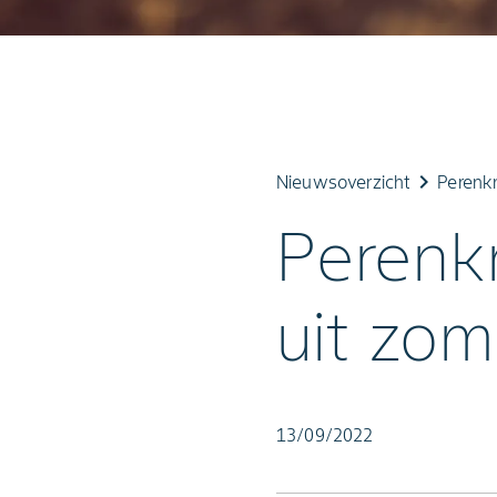
keyboard_arrow_right
Nieuwsoverzicht
Perenk
Perenk
uit zom
13/09/2022