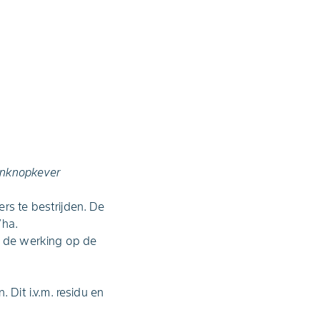
renknopkever
s te bestrijden. De
/ha.
st de werking op de
 Dit i.v.m. residu en