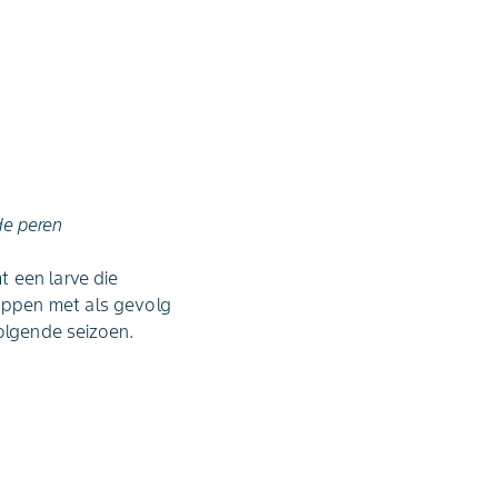
de peren
t een larve die
oppen met als gevolg
volgende seizoen.