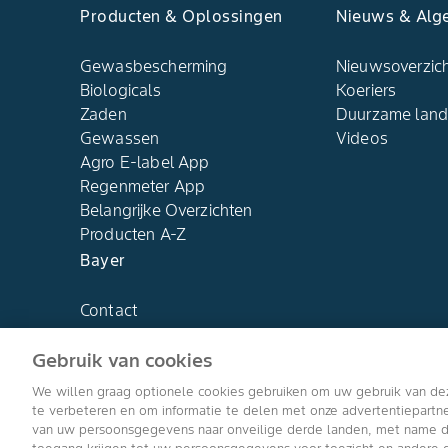
Producten & Oplossingen
Nieuws & Alg
Gewasbescherming
Nieuwsoverzic
Biologicals
Koeriers
Zaden
Duurzame lan
Gewassen
Videos
Agro E-label App
Regenmeter App
Belangrijke Overzichten
Producten A-Z
Bayer
Contact
Over ons
Gebruik van cookies
We willen graag optionele cookies gebruiken om uw gebruik van de
te verbeteren en om informatie te delen met onze advertentiepart
van uw persoonsgegevens naar onveilige derde landen, met name de 