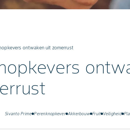
nopkevers ontwaken uit zomerrust
nopkevers ontw
errust
Sivanto Prime
Perenknopkever
Akkerbouw
Fruit
Veiligheid
Pla