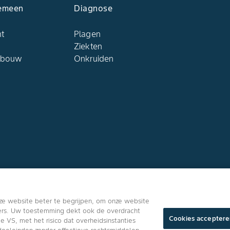
emeen
Diagnose
ht
Plagen
Ziekten
dbouw
Onkruiden
Volg ons
ze website beter te begrijpen, om onze website
ners. Uw toestemming dekt ook de overdracht
Cookies acceptere
VS, met het risico dat overheidsinstanties