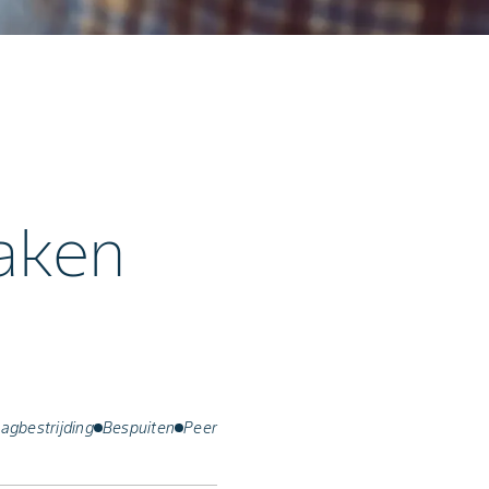
aken
agbestrijding
Bespuiten
Peer