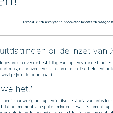
en!
Appel
Fruit
Biologische producten
Xentari
Plaagbest
uitdagingen bij de inzet van 
ak gesproken over de bestrijding van rupsen voor de bloei. Ec
 soort rups, maar over een scala aan rupsen. Dat betekent ook
anwezig zijn in de boomgaard.
 we het?
g chemie aanwezig om rupsen in diverse stadia van ontwikkeli
t dat het moment van spuiten minder relevant is, omdat rupse
dus ook de grote rupsen) en de persistentie van een synthe