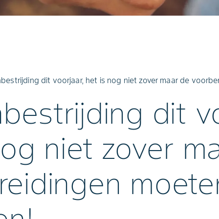
estrijding dit voorjaar, het is nog niet zover maar de voorbe
estrijding dit vo
nog niet zover m
reidingen moeten