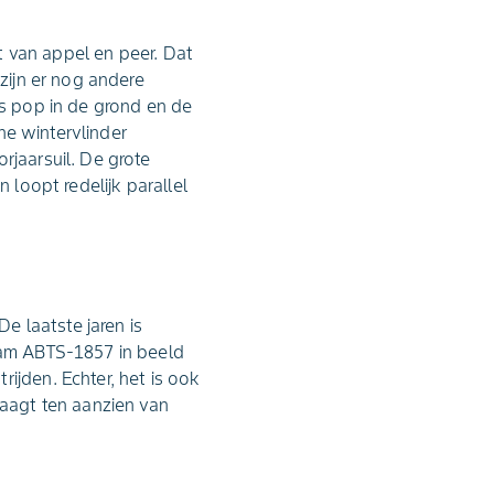
lt van appel en peer. Dat
 zijn er nog andere
ls pop in de grond en de
ine wintervlinder
rjaarsuil. De grote
 loopt redelijk parallel
 laatste jaren is
am ABTS-1857 in beeld
ijden. Echter, het is ook
raagt ten aanzien van