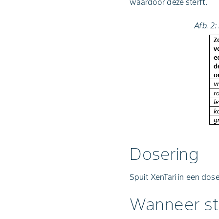
waardoor deze sterft.
Afb. 2:
Dosering
Spuit XenTari in een dos
Wanneer st