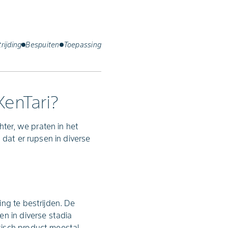
rijding
Bespuiten
Toepassing
XenTari?
hter, we praten in het
 dat er rupsen in diverse
ng te bestrijden. De
n in diverse stadia
tisch product meestal