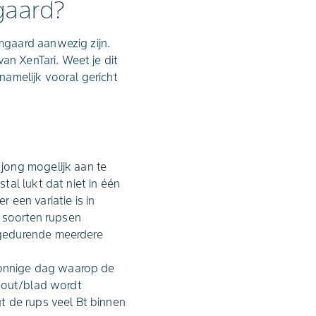
gaard?
mgaard aanwezig zijn.
an XenTari. Weet je dit
amelijk vooral gericht
jong mogelijk aan te
al lukt dat niet in één
een variatie is in
e soorten rupsen
 gedurende meerdere
 zonnige dag waarop de
 hout/blad wordt
t de rups veel Bt binnen