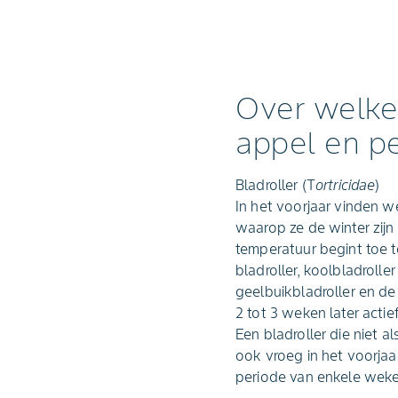
Over welke 
appel en p
Bladroller (T
ortricidae
)
In het voorjaar vinden w
waarop ze de winter zij
temperatuur begint toe t
bladroller, koolbladrolle
geelbuikbladroller en de
2 tot 3 weken later act
Een bladroller die niet a
ook vroeg in het voorjaa
periode van enkele weken