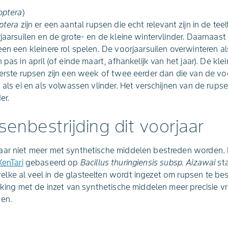
optera
)
ptera
zijn er een aantal rupsen die echt relevant zijn in de tee
jaarsuilen en de grote- en de kleine wintervlinder. Daarnaast
een een kleinere rol spelen. De voorjaarsuilen overwinteren a
pas in april (of einde maart, afhankelijk van het jaar). De kle
eerste rupsen zijn een week of twee eerder dan die van de voo
 als ei en als volwassen vlinder. Het verschijnen van de rupsen
er.
enbestrijding dit voorjaar
ar niet meer met synthetische middelen bestreden worden. De
XenTari
gebaseerd op
Bacillus thuringiensis subsp. Aizawai
st
ke al veel in de glasteelten wordt ingezet om rupsen te bestr
ijking met de inzet van synthetische middelen meer precisie v
den.