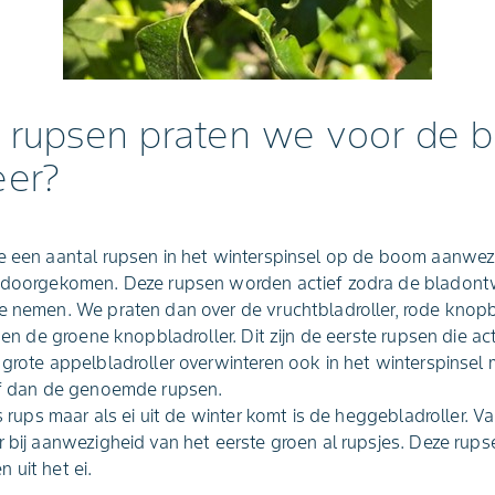
rupsen praten we voor de bl
eer?
e een aantal rupsen in het winterspinsel op de boom aanwezig
n doorgekomen. Deze rupsen worden actief zodra de bladontw
e nemen. We praten dan over de vruchtbladroller, rode knopbl
r en de groene knopbladroller. Dit zijn de eerste rupsen die a
 grote appelbladroller overwinteren ook in het winterspins
ief dan de genoemde rupsen.
ls rups maar als ei uit de winter komt is de heggebladroller. V
r bij aanwezigheid van het eerste groen al rupsjes. Deze ru
 uit het ei.