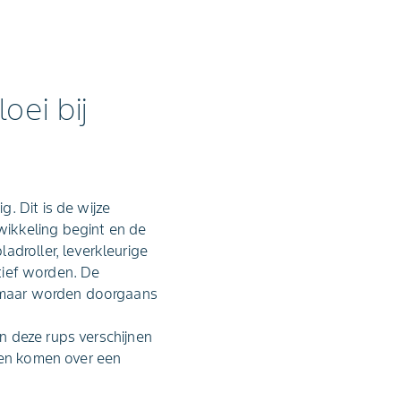
oei bij
. Dit is de wijze
ikkeling begint en de
adroller, leverkleurige
ctief worden. De
el maar worden doorgaans
an deze rups verschijnen
psen komen over een