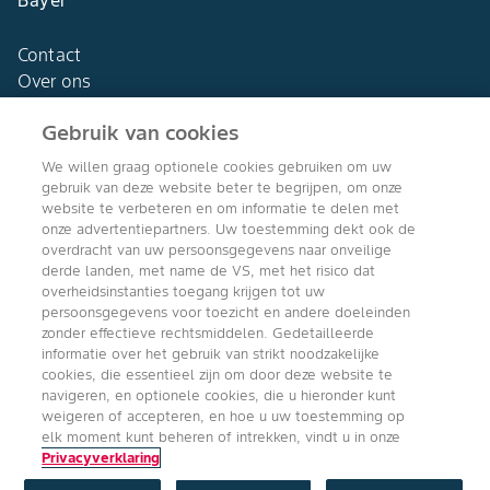
Bayer
Contact
Over ons
Gebruik van cookies
We willen graag optionele cookies gebruiken om uw
gebruik van deze website beter te begrijpen, om onze
Agro Bayer
website te verbeteren en om informatie te delen met
Nederland
onze advertentiepartners. Uw toestemming dekt ook de
overdracht van uw persoonsgegevens naar onveilige
derde landen, met name de VS, met het risico dat
overheidsinstanties toegang krijgen tot uw
persoonsgegevens voor toezicht en andere doeleinden
Volg ons
zonder effectieve rechtsmiddelen. Gedetailleerde
informatie over het gebruik van strikt noodzakelijke
cookies, die essentieel zijn om door deze website te
navigeren, en optionele cookies, die u hieronder kunt
weigeren of accepteren, en hoe u uw toestemming op
elk moment kunt beheren of intrekken, vindt u in onze
Privacyverklaring
Copyright © Bayer Crop Science 2024
Algemene Gebruiksvoorwaarden
/
Privacyverklaring
/
Imprint
/
Cookie