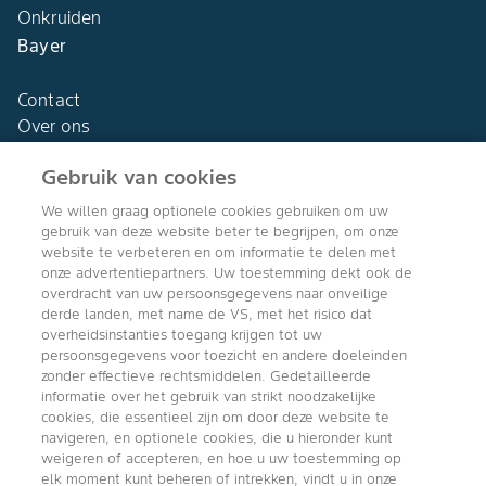
Onkruiden
Bayer
Contact
Over ons
Gebruik van cookies
We willen graag optionele cookies gebruiken om uw
gebruik van deze website beter te begrijpen, om onze
Agro Bayer
website te verbeteren en om informatie te delen met
Nederland
onze advertentiepartners. Uw toestemming dekt ook de
overdracht van uw persoonsgegevens naar onveilige
derde landen, met name de VS, met het risico dat
overheidsinstanties toegang krijgen tot uw
persoonsgegevens voor toezicht en andere doeleinden
Volg ons
zonder effectieve rechtsmiddelen. Gedetailleerde
informatie over het gebruik van strikt noodzakelijke
cookies, die essentieel zijn om door deze website te
navigeren, en optionele cookies, die u hieronder kunt
weigeren of accepteren, en hoe u uw toestemming op
elk moment kunt beheren of intrekken, vindt u in onze