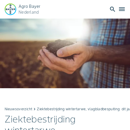
Agro Bayer
search
dehaze
Nederland
Nieuwsoverzicht
keyboard_arrow_right
Ziektebestrijding wintertarwe, vlagbladbespuiting: dit 
Ziektebestrijding