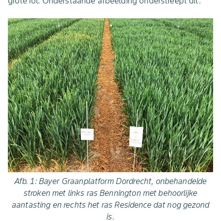
grote rol. Onderstaande afbeelding onderstreept dit:
Afb. 1: Bayer Graanplatform Dordrecht, onbehandelde
stroken met links ras Bennington met behoorlijke
aantasting en rechts het ras Residence dat nog gezond
is.