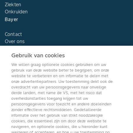
Ziekten
Onkruiden
Bayer
Contact
Over ons
Gebruik van cookies
We willen graag optionele cookies gebruiken om uw
gebruik van deze website beter te begrijpen, om onze
Agro Bayer
website te verbeteren en om informatie te delen met
Nederland
onze advertentiepartners. Uw toestemming dekt ook de
overdracht van uw persoonsgegevens naar onveilige
derde landen, met name de VS, met het risico dat
overheidsinstanties toegang krijgen tot uw
persoonsgegevens voor toezicht en andere doeleinden
Volg ons
zonder effectieve rechtsmiddelen. Gedetailleerde
informatie over het gebruik van strikt noodzakelijke
cookies, die essentieel zijn om door deze website te
navigeren, en optionele cookies, die u hieronder kunt
weigeren of accepteren, en hoe u uw toestemming op