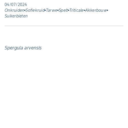
04/07/2024
Onkruiden
Sofiekruid
Tarwe
Spelt
Triticale
Akkerbouw
Suikerbieten
Spergula arvensis