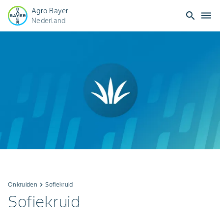
Agro Bayer
search
dehaze
Nederland
Onkruiden
keyboard_arrow_right
Sofiekruid
Sofiekruid