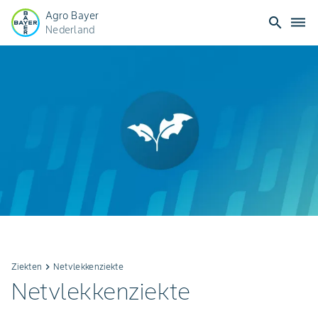
Agro Bayer
search
dehaze
Nederland
Ziekten
keyboard_arrow_right
Netvlekkenziekte
Netvlekkenziekte