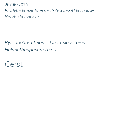
26/06/2024
Bladvlekkenziekte
Gerst
Ziekten
Akkerbouw
Netvlekkenziekte
Pyrenophora teres = Drechslera teres =
Helminthosporium teres
Gerst