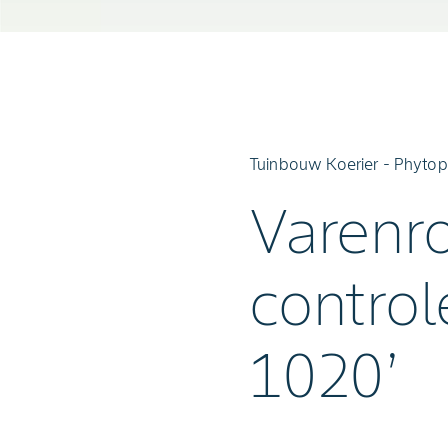
Tuinbouw Koerier - Phytop
Varenr
contro
1020’