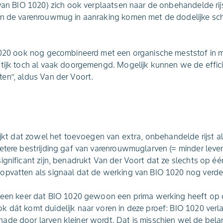
(van BIO 1020) zich ook verplaatsen naar de onbehandelde rij
an de varenrouwmug in aanraking komen met de dodelijke sc
1020 ook nog gecombineerd met een organische meststof in mi
ktijk toch al vaak doorgemengd. Mogelijk kunnen we de effic
n’’, aldus Van der Voort.
lijkt dat zowel het toevoegen van extra, onbehandelde rijst 
etere bestrijding gaf van varenrouwmuglarven (= minder leven
gnificant zijn, benadrukt Van der Voort dat ze slechts op één
pvatten als signaal dat de werking van BIO 1020 nog verder
g een keer dat BIO 1020 gewoon een prima werking heeft op 
 dát komt duidelijk naar voren in deze proef: BIO 1020 ver
ade door larven kleiner wordt. Dat is misschien wel de bel