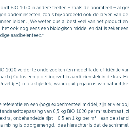
rdt BIO 1020 in andere teelten – zoals de boomteelt – al gez
en bodeminsecten, zoals bijvoorbeeld ook de larven van de 
nnen leiden. ,,We weten dus al best veel van het product en 
 het ook nog eens een biologisch middel en dat is zeker een 
ige aardbeienteelt.’’
BIO 1020 verder te onderzoeken (en mogelijk de efficiëntie va
aar bij Cultus een proef ingezet in aardbeienstek in de kas. Hie
 veldjes) in praktijkstek, waarbij uitgegaan is van natuurlijke
eferentie en een (nog) experimenteel middel, zijn er vier o
tandaardtoepassing van 0,5 kg BIO 1020 per m³ substraat, z
extra, onbehandelde rijst – 0,5 en 1 kg per m³ - aan de sta
a mixing is doorgemengd. Idee hierachter is dat de schimme