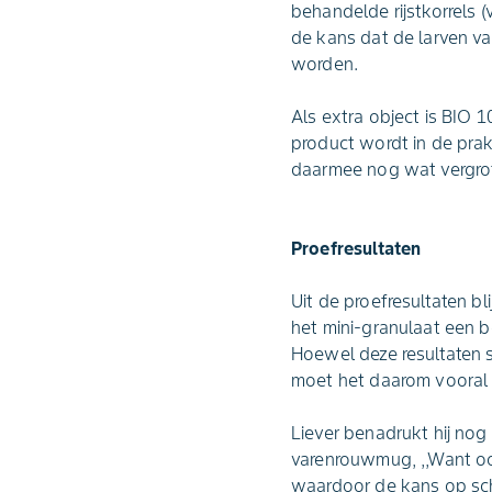
behandelde rijstkorrels 
de kans dat de larven v
worden.
Als extra object is BIO 
product wordt in de pra
daarmee nog wat vergrote
Proefresultaten
Uit de proefresultaten b
het mini-granulaat een b
Hoewel deze resultaten si
moet het daarom vooral o
Liever benadrukt hij no
varenrouwmug, ,,Want ook
waardoor de kans op sch