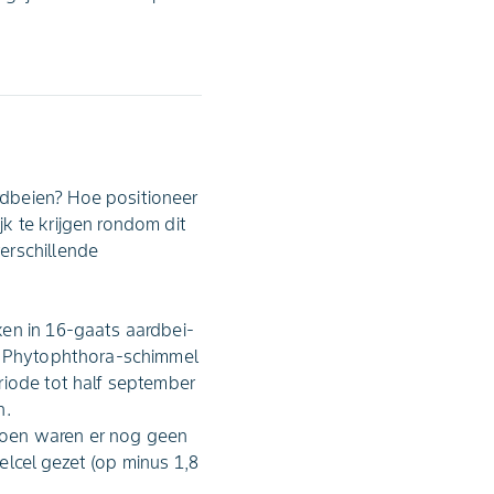
rdbeien? Hoe positioneer
k te krijgen rondom dit
erschillende
ken in 16-gaats aardbei-
de Phytophthora-schimmel
riode tot half september
n.
toen waren er nog geen
oelcel gezet (op minus 1,8