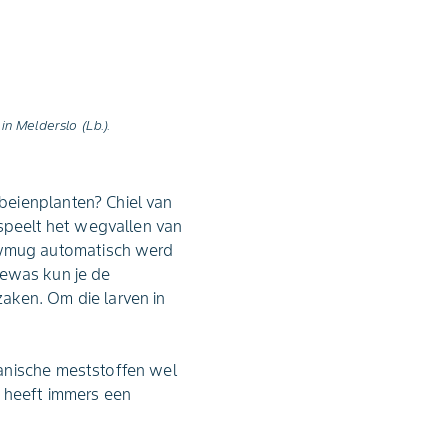
n Melderslo (Lb.).
beienplanten? Chiel van
 speelt het wegvallen van
uwmug automatisch werd
 gewas kun je de
aken. Om die larven in
anische meststoffen wel
l heeft immers een