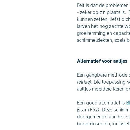
Feit is dat de probleme
- zeker op z’n plaats is
kunnen zetten, liefst dic
larven het nog zachte wo
groeiremming en capacite
schimmelziekten, zoals b
Alternatief voor aaltjes
Een gangbare methode om 
feltiae)
. Die toepassing 
aaltjes meerdere keren p
Een goed alternatief is
B
(stam F52
)
. Deze schimme
doorgemengd aan het subs
bodeminsecten, inclusie