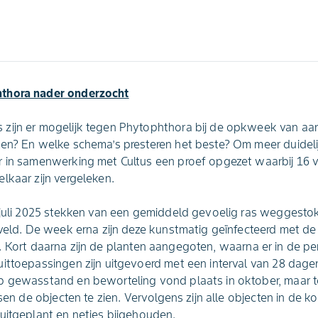
thora nader onderzocht
zijn er mogelijk tegen Phytophthora bij de opkweek van aa
en? En welke schema’s presteren het beste? Om meer duidelij
r in samenwerking met Cultus een proef opgezet waarbij 16 v
lkaar zijn vergeleken.
 juli 2025 stekken van een gemiddeld gevoelig ras weggesto
ayveld. De week erna zijn deze kunstmatig geïnfecteerd met 
). Kort daarna zijn de planten aangegoten, waarna er in de pe
ittoepassingen zijn uitgevoerd met een interval van 28 dage
p gewasstand en beworteling vond plaats in oktober, maar 
ssen de objecten te zien. Vervolgens zijn alle objecten in de k
uitgeplant en netjes bijgehouden.