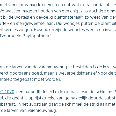
n met varenrouwmug toenemen en dat wat extra aandacht - e
. ,,Volwassen muggen houden van een enigszins vochtige omge
ht bij de wortels en gevoelig plantmateriaal’’, zo weet Van der
rtel- en stengelweefsel aan. Die wondjes putten de plant ui
itsverlies zorgen. Bovendien zijn de wondjes weer een invalsp
ijvoorbeeld Phytophthora.’’
de larven van de varenrouwmug te bestrijden is de inzet va
werkt doorgaans goed, maar is wel arbeidsintensief voor de t
er teelt toegepast moet worden.
IO 1020
, een natuurlijk insecticide op basis van de schimmel
l, die geënt is op rijstkorrels, kan gemakkelijk door de subs
traat. In het substraat gaat de schimmel de strijd aan met 
f de larven van varenrouwmug.