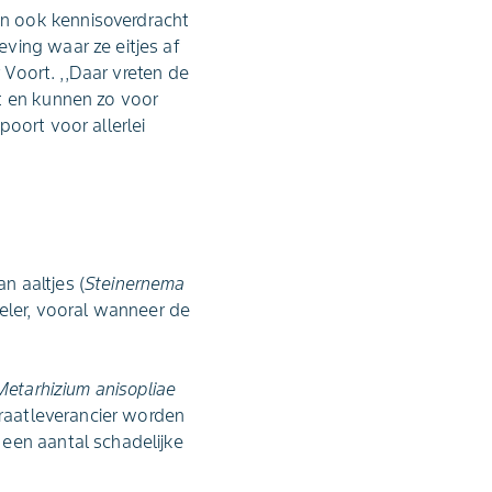
n ook kennisoverdracht
ving waar ze eitjes af
 Voort. ,,Daar vreten de
t en kunnen zo voor
oort voor allerlei
n aaltjes (
Steinernema
eler, vooral wanneer de
Metarhizium anisopliae
traatleverancier worden
een aantal schadelijke