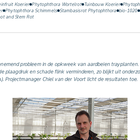
infruit Koerier
Phytophthora Wortelrot
Tuinbouw Koerier
Phytoph
er
Phytophthora Schimmels
Stambasisrot Phytophthora
bio-1020
ot and Stem Rot
nemend probleem in de opkweek van aardbeien trayplanten.
 plaagdruk en schade flink verminderen, zo blijkt uit onderzo
.). Projectmanager Chiel van der Voort licht de resultaten toe.