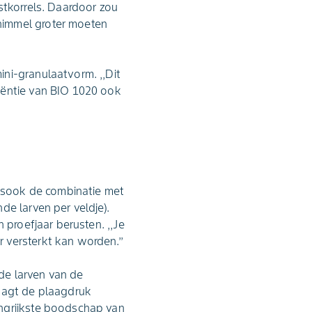
stkorrels. Daardoor zou
himmel groter moeten
ni-granulaatvorm. ,,Dit
iëntie van BIO 1020 ook
alsook de combinatie met
de larven per veldje).
 proefjaar berusten. ,,Je
 versterkt kan worden.’’
de larven van de
laagt de plaagdruk
angrijkste boodschap van