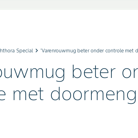
keyboard_arrow_right
hthora Special
'Varenrouwmug beter onder controle met
ouwmug beter o
le met doormeng