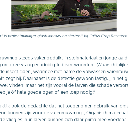
rt is projectmanager glastuinbouw en sierteelt bij Cultus Crop Research i
ouwmug steeds vaker opduikt in stekmateriaal en jonge aard
ig om deze vraag eenduidig te beantwoorden. ,,Waarschijnlijk
de insecticiden, waarmee met name de volwassen varenro
l’’, zegt hij. Daarnaast is de detectie gewoon lastig. ,,In het
l vinden, maar het zijn vooral de larven die schade veroorz
eb je óf hele goede ogen óf een loep nodig.’’
praktijk ook de gedachte dat het toegenomen gebruik van org
 zou kunnen zijn voor de varenrouwmug. ,,Organisch materiaa
e vliegjes; hun larven kunnen zich daar prima mee voeden.’’