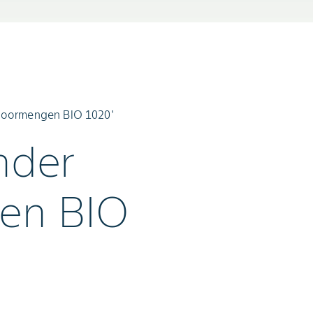
 doormengen BIO 1020'
nder
en BIO