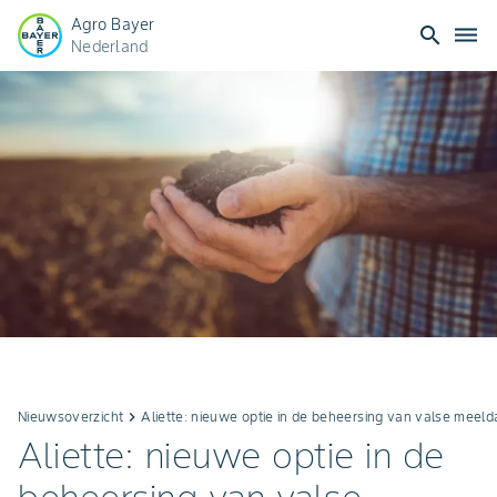
Agro Bayer
search
dehaze
Nederland
Nieuwsoverzicht
keyboard_arrow_right
Aliette: nieuwe optie in de beheersing van valse meel
Aliette: nieuwe optie in de