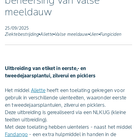
beheersing van valse
meeldauw
25/09/2025
Ziektebestrijding
Aliette
Valse meeldauw
Uien
Fungiciden
Uitbreiding van etiket in eerste,- en
tweedejaarsplantui, zilverui en picklers
Het middel
Aliette
heeft een toelating gekregen voor
gebruik in verschillende uienteelten, waaronder eerste
en tweedejaarsplantuien, zilverui en picklers.
Deze uitbreiding is gerealiseerd via een NLKUG (kleine
teelten uitbreiding).
Met deze toelating hebben uientelers - naast het middel
Fandango
- een extra hulpmiddel in handen in de